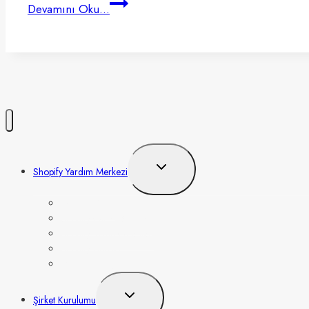
Paypal
Devamını Oku...
Nedir,
Paypal
Nasıl
Kullanılır?
[2023]
Toggle
Shopify Yardım Merkezi
child
menu
Ödeme Alma
Shopify Giriş Eğitimleri
Shopify Tema Önerileri
Shopify App’leri
Dropshipping
Toggle
Şirket Kurulumu