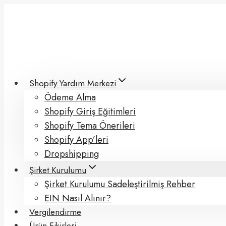
Skip
to
content
Shopify Yardım Merkezi
Ödeme Alma
Shopify Giriş Eğitimleri
Shopify Tema Önerileri
Shopify App’leri
Dropshipping
Şirket Kurulumu
Şirket Kurulumu Sadeleştirilmiş Rehber
EIN Nasıl Alınır?
Vergilendirme
Ürün Fikirleri