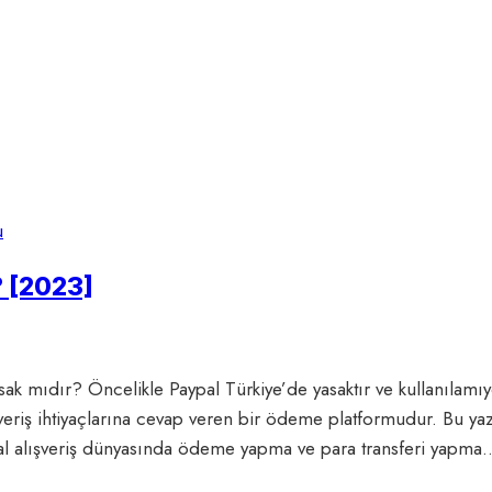
u
? [2023]
 yasak mıdır? Öncelikle Paypal Türkiye’de yasaktır ve kullanıla
ş ihtiyaçlarına cevap veren bir ödeme platformudur. Bu yazıda,
ital alışveriş dünyasında ödeme yapma ve para transferi yapma