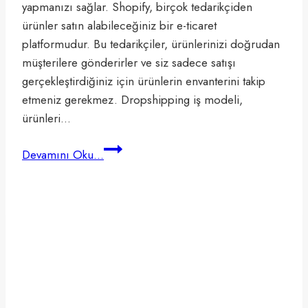
yapmanızı sağlar. Shopify, birçok tedarikçiden
ürünler satın alabileceğiniz bir e-ticaret
platformudur. Bu tedarikçiler, ürünlerinizi doğrudan
müşterilere gönderirler ve siz sadece satışı
gerçekleştirdiğiniz için ürünlerin envanterini takip
etmeniz gerekmez. Dropshipping iş modeli,
ürünleri…
Shopify
Devamını Oku...
Dropshipping
2023:
Düşük
Yatırımla
Kazanç
Elde
Etmenin
Yolu