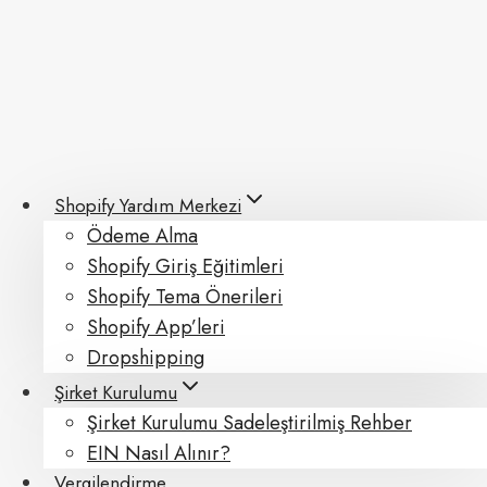
Skip
to
content
Shopify Yardım Merkezi
Ödeme Alma
Shopify Giriş Eğitimleri
Shopify Tema Önerileri
Shopify App’leri
Dropshipping
Şirket Kurulumu
Şirket Kurulumu Sadeleştirilmiş Rehber
EIN Nasıl Alınır?
Vergilendirme