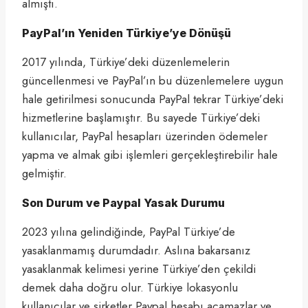
almıştı.
PayPal’ın Yeniden Türkiye’ye Dönüşü
2017 yılında, Türkiye’deki düzenlemelerin
güncellenmesi ve PayPal’ın bu düzenlemelere uygun
hale getirilmesi sonucunda PayPal tekrar Türkiye’deki
hizmetlerine başlamıştır. Bu sayede Türkiye’deki
kullanıcılar, PayPal hesapları üzerinden ödemeler
yapma ve almak gibi işlemleri gerçekleştirebilir hale
gelmiştir.
Son Durum ve Paypal Yasak Durumu
2023 yılına gelindiğinde, PayPal Türkiye’de
yasaklanmamış durumdadır. Aslına bakarsanız
yasaklanmak kelimesi yerine Türkiye’den çekildi
demek daha doğru olur. Türkiye lokasyonlu
kullanıcılar ve şirketler Paypal hesabı açamazlar ve