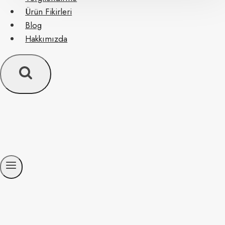
Ürün Fikirleri
Blog
Hakkımızda