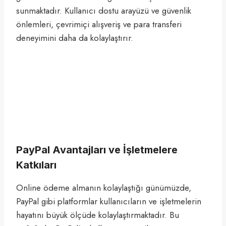
sunmaktadır. Kullanıcı dostu arayüzü ve güvenlik
önlemleri, çevrimiçi alışveriş ve para transferi
deneyimini daha da kolaylaştırır.
PayPal Avantajları ve İşletmelere
Katkıları
Online ödeme almanın kolaylaştığı günümüzde,
PayPal gibi platformlar kullanıcıların ve işletmelerin
hayatını büyük ölçüde kolaylaştırmaktadır. Bu