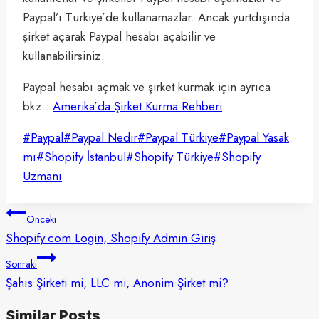
Paypal’ı Türkiye’de kullanamazlar. Ancak yurtdışında
şirket açarak Paypal hesabı açabilir ve
kullanabilirsiniz.
Paypal hesabı açmak ve şirket kurmak için ayrıca
bkz.:
Amerika’da Şirket Kurma Rehberi
Post
#
Paypal
#
Paypal Nedir
#
Paypal Türkiye
#
Paypal Yasak
Tags:
mı
#
Shopify İstanbul
#
Shopify Türkiye
#
Shopify
Uzmanı
Yazı
Önceki
gezinmesi
Shopify.com Login, Shopify Admin Giriş
Sonraki
Şahıs Şirketi mi, LLC mi, Anonim Şirket mi?
Similar Posts