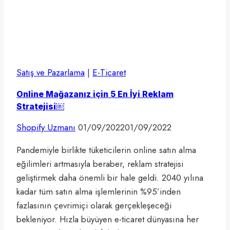
Satış ve Pazarlama
|
E-Ticaret
Online Mağazanız için 5 En İyi Reklam
Stratejisi￼
Shopify Uzmanı
01/09/2022
01/09/2022
Pandemiyle birlikte tüketicilerin online satın alma
eğilimleri artmasıyla beraber, reklam stratejisi
geliştirmek daha önemli bir hale geldi. 2040 yılına
kadar tüm satın alma işlemlerinin %95’inden
fazlasının çevrimiçi olarak gerçekleşeceği
bekleniyor. Hızla büyüyen e-ticaret dünyasına her