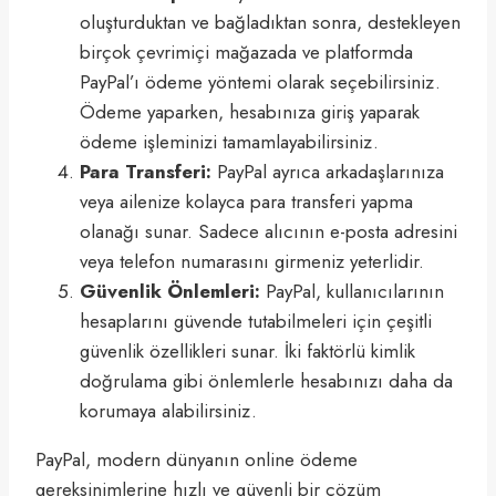
oluşturduktan ve bağladıktan sonra, destekleyen
birçok çevrimiçi mağazada ve platformda
PayPal’ı ödeme yöntemi olarak seçebilirsiniz.
Ödeme yaparken, hesabınıza giriş yaparak
ödeme işleminizi tamamlayabilirsiniz.
Para Transferi:
PayPal ayrıca arkadaşlarınıza
veya ailenize kolayca para transferi yapma
olanağı sunar. Sadece alıcının e-posta adresini
veya telefon numarasını girmeniz yeterlidir.
Güvenlik Önlemleri:
PayPal, kullanıcılarının
hesaplarını güvende tutabilmeleri için çeşitli
güvenlik özellikleri sunar. İki faktörlü kimlik
doğrulama gibi önlemlerle hesabınızı daha da
korumaya alabilirsiniz.
PayPal, modern dünyanın online ödeme
gereksinimlerine hızlı ve güvenli bir çözüm