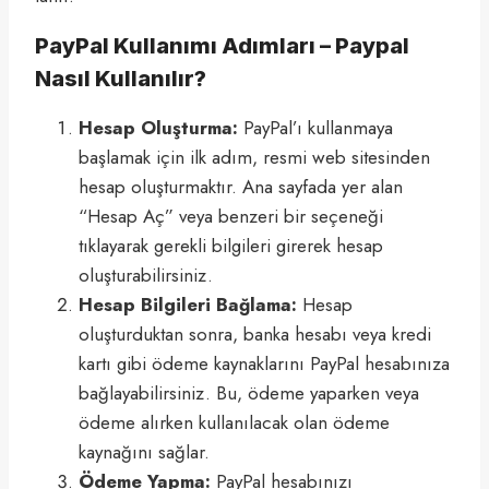
PayPal Kullanımı Adımları – Paypal
Nasıl Kullanılır?
Hesap Oluşturma:
PayPal’ı kullanmaya
başlamak için ilk adım, resmi web sitesinden
hesap oluşturmaktır. Ana sayfada yer alan
“Hesap Aç” veya benzeri bir seçeneği
tıklayarak gerekli bilgileri girerek hesap
oluşturabilirsiniz.
Hesap Bilgileri Bağlama:
Hesap
oluşturduktan sonra, banka hesabı veya kredi
kartı gibi ödeme kaynaklarını PayPal hesabınıza
bağlayabilirsiniz. Bu, ödeme yaparken veya
ödeme alırken kullanılacak olan ödeme
kaynağını sağlar.
Ödeme Yapma:
PayPal hesabınızı