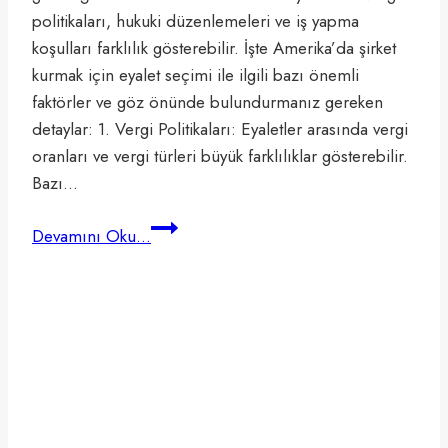
politikaları, hukuki düzenlemeleri ve iş yapma
koşulları farklılık gösterebilir. İşte Amerika’da şirket
kurmak için eyalet seçimi ile ilgili bazı önemli
faktörler ve göz önünde bulundurmanız gereken
detaylar: 1. Vergi Politikaları: Eyaletler arasında vergi
oranları ve vergi türleri büyük farklılıklar gösterebilir.
Bazı…
Amerika’da
Devamını Oku...
Şirket
Kurmak
için
Eyalet
Seçmek