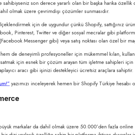
e sahibiyseniz son derece yararlı olan bir başka harika özellik
ahil olmak üzere çevrimdışı çözümler sunmasıdır.
ölçeklendirmek için de uygundur çünkü Shopify, sattığınız ürünle
cebook, Pinterest, Twitter ve diğer sosyal mecralar gibi platfo
 (Facebook Messenger gibi) veya satış noktası olan özel bir ma
r hem de deneyimli profesyoneller için mükemmel kılan, kullan
e satmak için esnek bir çözüm arayan tüm işletme sahipleri içi
ayıcı aracı gibi işinizi destekleyici ücretsiz araçlara sahiptir.
lum!”
yazımızı inceleyerek hemen bir Shopify Türkiye hesabı ol
mmerce
büyük markalar da dahil olmak üzere 50.000’den fazla online
ir dizi yerleşik özelliğe sahip bir platforma ihtiyaç duyanlar iç