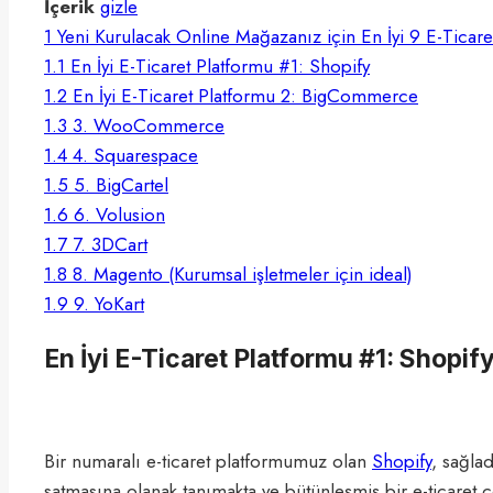
İçerik
gizle
1
Yeni Kurulacak Online Mağazanız için En İyi 9 E-Ticare
1.1
En İyi E-Ticaret Platformu #1: Shopify
1.2
En İyi E-Ticaret Platformu 2: BigCommerce
1.3
3. WooCommerce
1.4
4. Squarespace
1.5
5. BigCartel
1.6
6. Volusion
1.7
7. 3DCart
1.8
8. Magento (Kurumsal işletmeler için ideal)
1.9
9. YoKart
En İyi E-Ticaret Platformu #1: Shopif
Bir numaralı e-ticaret platformumuz olan
Shopify
, sağlad
satmasına olanak tanımakta ve bütünleşmiş bir e-ticaret ç