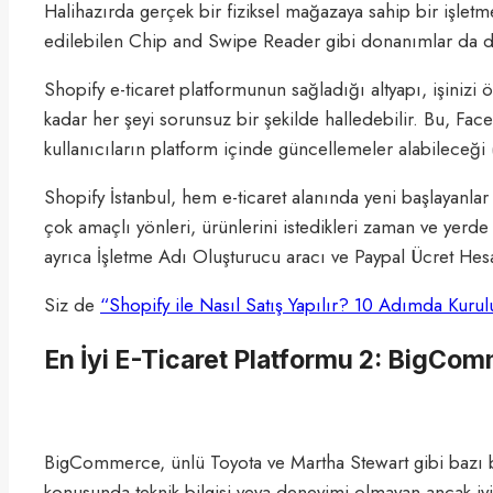
Halihazırda gerçek bir fiziksel mağazaya sahip bir işletm
edilebilen Chip and Swipe Reader gibi donanımlar da d
Shopify e-ticaret platformunun sağladığı altyapı, işinizi 
kadar her şeyi sorunsuz bir şekilde halledebilir. Bu, Fa
kullanıcıların platform içinde güncellemeler alabileceği
Shopify İstanbul, hem e-ticaret alanında yeni başlayanla
çok amaçlı yönleri, ürünlerini istedikleri zaman ve yerd
ayrıca İşletme Adı Oluşturucu aracı ve Paypal Ücret Hesapl
Siz de
“Shopify ile Nasıl Satış Yapılır? 10 Adımda Kuru
En İyi E-Ticaret Platformu 2: BigCo
BigCommerce, ünlü Toyota ve Martha Stewart gibi bazı 
konusunda teknik bilgisi veya deneyimi olmayan ancak iyi b