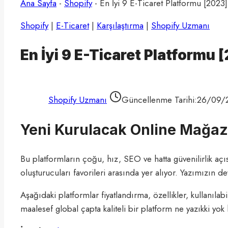
Ana Sayfa
-
Shopify
-
En İyi 9 E-Ticaret Platformu [2023]
Shopify
|
E-Ticaret
|
Karşılaştırma
|
Shopify Uzmanı
En İyi 9 E-Ticaret Platformu 
Shopify Uzmanı
Güncellenme Tarihi:
26/09/
Yeni Kurulacak Online Mağazan
Bu platformların çoğu, hız, SEO ve hatta güvenilirlik aç
oluşturucuları favorileri arasında yer alıyor. Yazımızın 
Aşağıdaki platformlar fiyatlandırma, özellikler, kullanılab
maalesef global çapta kaliteli bir platform ne yazıkki yok 