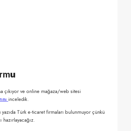
orm
u
ana çıkıyor ve online mağaza/web sitesi
arını
inceledik.
 Bu yazıda Türk e-ticaret firmaları bulunmuyor çünkü
zı hazırlayacağız.