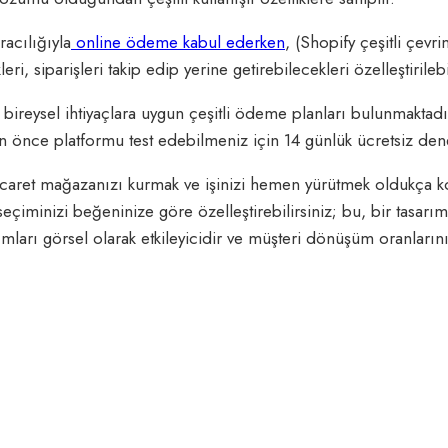
racılığıyla
online ödeme kabul ederken
, (Shopify çeşitli çev
ri, siparişleri takip edip yerine getirebilecekleri özelleştirilebi
e bireysel ihtiyaçlara uygun çeşitli ödeme planları bulunmaktadı
n önce platformu test edebilmeniz için 14 günlük ücretsiz den
ticaret mağazanızı kurmak ve işinizi hemen yürütmek oldukça k
eçiminizi beğeninize göre özelleştirebilirsiniz; bu, bir tasar
ımları görsel olarak etkileyicidir ve müşteri dönüşüm oranların