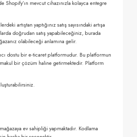
 de Shopify’ın mevcut cihazınızla kolayca entegre
rdeki artıştan yaptığınız satış sayısındaki artışa
rmlarda doğrudan satış yapabileceğiniz, burada
ğazanız olabileceği anlamına gelir.
ıcı dostu bir e-ticaret platformudur. Bu platformun
n makul bir çözüm haline getirmektedir. Platform
uşturabilirsiniz.
 mağazaya ev sahipliği yapmaktadır. Kodlama
in harika bir seçenektir.