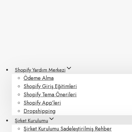
Skip
to
content
Shopify Yardım Merkezi
Ödeme Alma
Shopify Giriş Eğitimleri
Shopify Tema Önerileri
Shopify App’leri
Dropshipping
Şirket Kurulumu
Şirket Kurulumu Sadeleştirilmiş Rehber