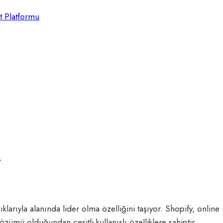
t Platformu
y
ıklarıyla alanında lider olma özelliğini taşıyor. Shopify, onlin
özümü olduğundan çeşitli kullanışlı özelliklere sahiptir.