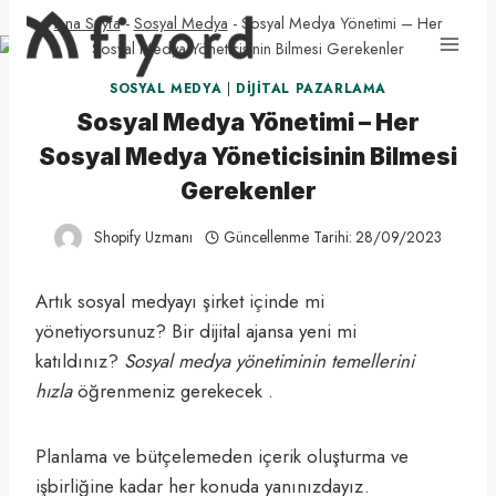
Skip
Ana Sayfa
-
Sosyal Medya
-
Sosyal Medya Yönetimi – Her
to
Sosyal Medya Yöneticisinin Bilmesi Gerekenler
content
SOSYAL MEDYA
|
DIJITAL PAZARLAMA
Sosyal Medya Yönetimi – Her
Sosyal Medya Yöneticisinin Bilmesi
Gerekenler
Shopify Uzmanı
Güncellenme Tarihi:
28/09/2023
Artık sosyal medyayı şirket içinde mi
yönetiyorsunuz? Bir dijital ajansa yeni mi
katıldınız?
Sosyal medya yönetiminin temellerini
hızla
öğrenmeniz gerekecek .
Planlama ve bütçelemeden içerik oluşturma ve
işbirliğine kadar her konuda yanınızdayız.