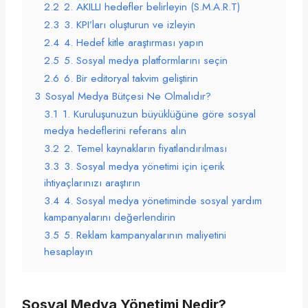
2.2
2. AKILLI hedefler belirleyin (S.M.A.R.T)
2.3
3. KPI’ları oluşturun ve izleyin
2.4
4. Hedef kitle araştırması yapın
2.5
5. Sosyal medya platformlarını seçin
2.6
6. Bir editoryal takvim geliştirin
3
Sosyal Medya Bütçesi Ne Olmalıdır?
3.1
1. Kuruluşunuzun büyüklüğüne göre sosyal
medya hedeflerini referans alın
3.2
2. Temel kaynakların fiyatlandırılması
3.3
3. Sosyal medya yönetimi için içerik
ihtiyaçlarınızı araştırın
3.4
4. Sosyal medya yönetiminde sosyal yardım
kampanyalarını değerlendirin
3.5
5. Reklam kampanyalarının maliyetini
hesaplayın
Sosyal Medya Yönetimi Nedir?