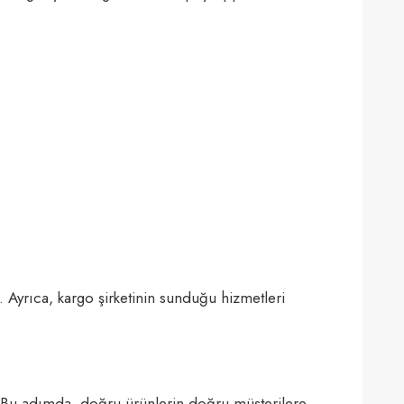
 Ayrıca, kargo şirketinin sunduğu hizmetleri
lir. Bu adımda, doğru ürünlerin doğru müşterilere