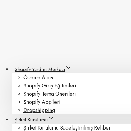
Skip
to
content
Shopify Yardım Merkezi
Ödeme Alma
Shopify Giriş Eğitimleri
Shopify Tema Önerileri
Shopify App’leri
Dropshipping
Şirket Kurulumu
Şirket Kurulumu Sadeleştirilmiş Rehber