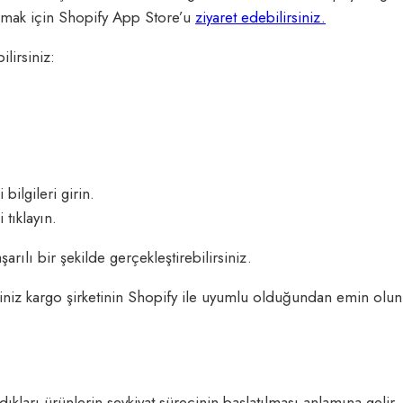
ulmak için Shopify App Store’u
ziyaret edebilirsiniz.
lirsiniz:
bilgileri girin.
tıklayın.
rılı bir şekilde gerçekleştirebilirsiniz.
iniz kargo şirketinin Shopify ile uyumlu olduğundan emin olun.
 aldıkları ürünlerin sevkiyat sürecinin başlatılması anlamına ge