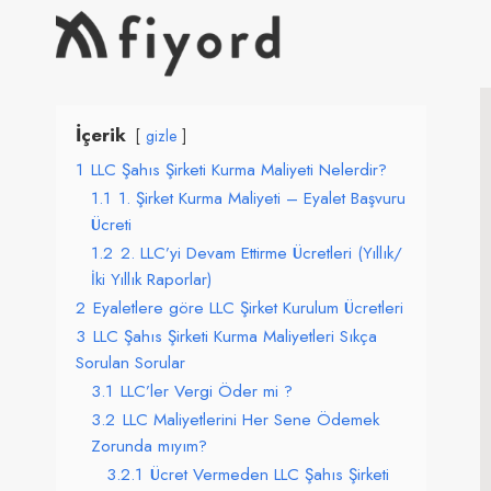
Skip
to
content
İçerik
gizle
1
LLC Şahıs Şirketi Kurma Maliyeti Nelerdir?
1.1
1. Şirket Kurma Maliyeti – Eyalet Başvuru
Ücreti
1.2
2. LLC’yi Devam Ettirme Ücretleri (Yıllık/
İki Yıllık Raporlar)
2
Eyaletlere göre LLC Şirket Kurulum Ücretleri
3
LLC Şahıs Şirketi Kurma Maliyetleri Sıkça
Sorulan Sorular
3.1
LLC’ler Vergi Öder mi ?
3.2
LLC Maliyetlerini Her Sene Ödemek
Zorunda mıyım?
3.2.1
Ücret Vermeden LLC Şahıs Şirketi