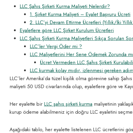
LLC Şahıs Şirketi Kurma Maliyeti Nelerdir?
1. Şirket Kurma Maliyeti – Eyalet Başvuru Ücreti
2. LLC’yi Devam Ettirme Ücretleri (Yıllık/İki Yıllı
Eyaletlere göre LLC Şirket Kurulum Ücretleri
LLC Şahıs Şirketi Kurma Maliyetleri Sıkça Sorulan Sor
LLC’ler Vergi Öder mi ?
LLC Maliyetlerini Her Sene Ödemek Zorunda m
Ücret Vermeden LLC Şahıs Şirketi Kurulabil
LLC kurmak kolay mıdır, izlenmesi gereken adım
LLC’ler Amerika’da tüzel kişilik olma görevine sahip Şahıs ş
maliyeti 50 USD civarlarında olup, eyaletlere göre ve Kayı
Her eyalette bir
LLC şahıs şirketi kurma
maliyetinin yaklaşı
kurup ödeme alabilmeniz için doğru LLC eyaletini seçme
Aşağıdaki tablo, her eyalette listelenen LLC ücretlerini gö