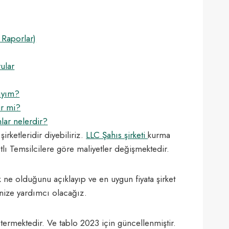
k Raporlar)
ular
ıyım?
ir mi?
lar nelerdir?
irketleridir diyebiliriz.
LLC Şahıs şirketi
kurma
tlı Temsilcilere göre maliyetler değişmektedir.
k ne olduğunu açıklayıp ve en uygun fiyata şirket
nize yardımcı olacağız.
stermektedir. Ve tablo 2023 için güncellenmiştir.