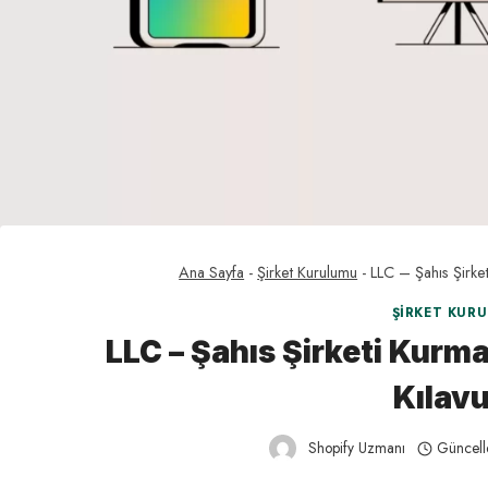
Ana Sayfa
-
Şirket Kurulumu
-
LLC – Şahıs Şirke
ŞIRKET KUR
LLC – Şahıs Şirketi Kurm
Kılav
Shopify Uzmanı
Güncell