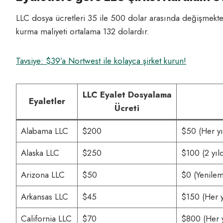
LLC dosya ücretleri 35 ile 500 dolar arasında değişmektedi
kurma maliyeti ortalama 132 dolardır.
Tavsiye: $39’a Nortwest ile kolayca şirket kurun!
LLC Eyalet Dosyalama
Eyaletler
Ücreti
Alabama LLC
$200
$50 (Her yı
Alaska LLC
$250
$100 (2 yıl
Arizona LLC
$50
$0 (Yenilem
Arkansas LLC
$45
$150 (Her y
California LLC
$70
$800 (Her y