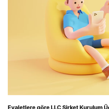
Eyaletlere göre LLC Şirket Kurulum Üc