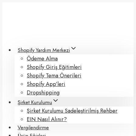
Skip
to
content
Shopify Yardım Merkezi
Ödeme Alma
Shopify Giriş Eğitimleri
Shopify Tema Önerileri
Shopify App’leri
Dropshipping
Şirket Kurulumu
Şirket Kurulumu Sadeleştirilmiş Rehber
EIN Nasıl Alınır?
Vergilendirme
Ürün Fikirleri