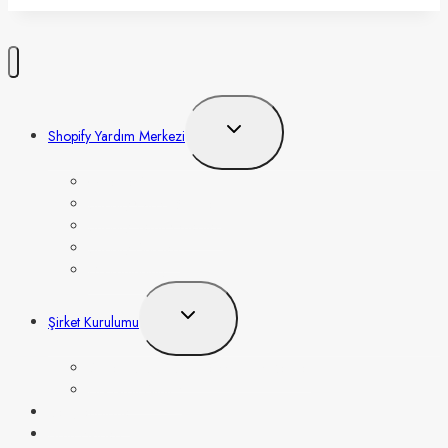
Şirketi
Kurmak 2024
(Sadeleştirilmiş
Rehber)
Toggle
Shopify Yardım Merkezi
child
menu
Ödeme Alma
Shopify Giriş Eğitimleri
Shopify Tema Önerileri
Shopify App’leri
Dropshipping
Toggle
Şirket Kurulumu
child
menu
Şirket Kurulumu Sadeleştirilmiş Rehber
EIN Nasıl Alınır?
Vergilendirme
Ürün Fikirleri