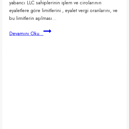
yabancı LLC sahiplerinin işlem ve cirolarının
eyaletlere göre limitlerini , eyalet vergi oranlarını, ve
bu limitlerin aşılması…
ABD’de
Devamını Oku...
Eyaletlere
Göre
Limitler
(Yabancılar
için-
2024)