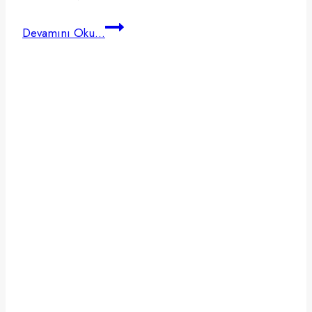
Northwest
Devamını Oku...
ile
Amerika’da
Şirket
Kurma
Rehberi
2025