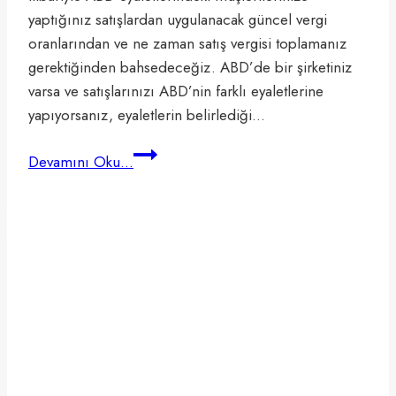
yaptığınız satışlardan uygulanacak güncel vergi
oranlarından ve ne zaman satış vergisi toplamanız
gerektiğinden bahsedeceğiz. ABD’de bir şirketiniz
varsa ve satışlarınızı ABD’nin farklı eyaletlerine
yapıyorsanız, eyaletlerin belirlediği…
Amerika’da
Devamını Oku...
Satış
Vergisi
Oranları
(2024’de
Güncellendi)