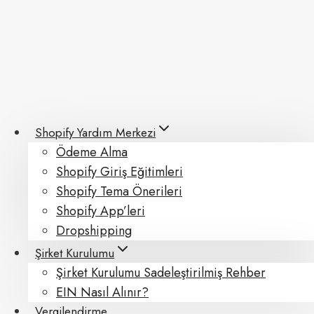
Skip
to
content
Shopify Yardım Merkezi
Ödeme Alma
Shopify Giriş Eğitimleri
Shopify Tema Önerileri
Shopify App’leri
Dropshipping
Şirket Kurulumu
Şirket Kurulumu Sadeleştirilmiş Rehber
EIN Nasıl Alınır?
Vergilendirme