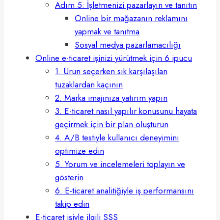
Adım 5: İşletmenizi pazarlayın ve tanıtın
Online bir mağazanın reklamını
yapmak ve tanıtma
Sosyal medya pazarlamacılığı
Online e-ticaret işinizi yürütmek için 6 ipucu
1. Ürün seçerken sık karşılaşılan
tuzaklardan kaçının
2. Marka imajınıza yatırım yapın
3. E-ticaret nasıl yapılır konusunu hayata
geçirmek için bir plan oluşturun
4. A/B testiyle kullanıcı deneyimini
optimize edin
5. Yorum ve incelemeleri toplayın ve
gösterin
6. E-ticaret analitiğiyle iş performansını
takip edin
E-ticaret işiyle ilgili SSS