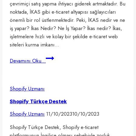
çevrimiçi satış yapma ihtiyacı giderek artmaktadır. Bu
noktada, İKAS gibi e-ticaret altyapısı sağlayıcıları
önemli bir rol üstlenmektedir. Peki, İKAS nedir ve ne
iş yapar? İkas Nedir? Ne İş Yapar? İkas nedir? İkas,
işletmelere hızlı ve kolay bir şekilde e-ticaret web
siteleri kurma imkanı…
İkas
Devamını Oku...
Nedir
?
Ne
Shopify Uzmanı
iş
Yapar?
Shopify Türkçe Destek
[2024]
Shopify Uzmanı
11/10/2023
10/10/2023
İKAS:
Yeni
Shopify Türkçe Destek, Shopify e-ticaret
Nesil
platformunun İngilice olması sebebiyle zorluk