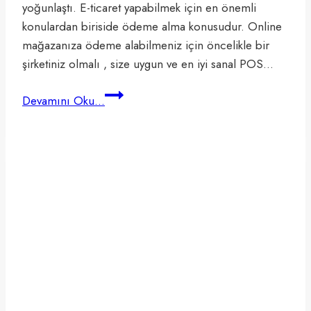
yoğunlaştı. E-ticaret yapabilmek için en önemli
konulardan biriside ödeme alma konusudur. Online
mağazanıza ödeme alabilmeniz için öncelikle bir
şirketiniz olmalı , size uygun ve en iyi sanal POS…
En
Devamını Oku...
İyi
Sanal
POS
Firmaları
2024