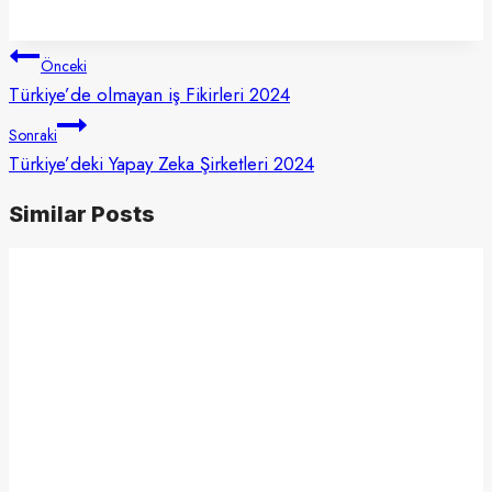
Yazı
Önceki
gezinmesi
Türkiye’de olmayan iş Fikirleri 2024
Sonraki
Türkiye’deki Yapay Zeka Şirketleri 2024
Similar Posts