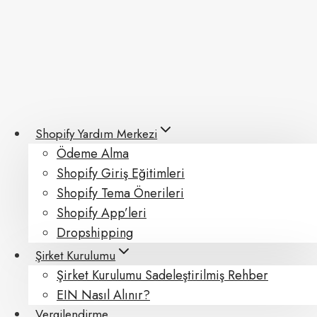
Skip
to
content
Shopify Yardım Merkezi
Ödeme Alma
Shopify Giriş Eğitimleri
Shopify Tema Önerileri
Shopify App’leri
Dropshipping
Şirket Kurulumu
Şirket Kurulumu Sadeleştirilmiş Rehber
EIN Nasıl Alınır?
Vergilendirme