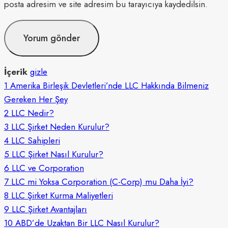
posta adresim ve site adresim bu tarayıcıya kaydedilsin.
İçerik
gizle
1
Amerika Birleşik Devletleri’nde LLC Hakkında Bilmeniz
Gereken Her Şey
2
LLC Nedir?
3
LLC Şirket Neden Kurulur?
4
LLC Sahipleri
5
LLC Şirket Nasıl Kurulur?
6
LLC ve Corporation
7
LLC mi Yoksa Corporation (C-Corp) mu Daha İyi?
8
LLC Şirket Kurma Maliyetleri
9
LLC Şirket Avantajları
10
ABD’de Uzaktan Bir LLC Nasıl Kurulur?