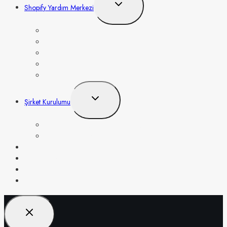
Toggle
Shopify Yardım Merkezi
child
menu
Ödeme Alma
Shopify Giriş Eğitimleri
Shopify Tema Önerileri
Shopify App’leri
Dropshipping
Toggle
Şirket Kurulumu
child
menu
Şirket Kurulumu Sadeleştirilmiş Rehber
EIN Nasıl Alınır?
Vergilendirme
Ürün Fikirleri
Blog
Hakkımızda