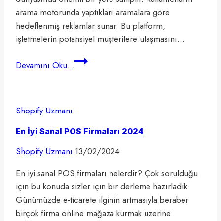
arama motorunda yaptıkları aramalara göre
hedeflenmiş reklamlar sunar. Bu platform,
işletmelerin potansiyel müşterilere ulaşmasını…
Google
Devamını Oku...
Ads
Nedir?
[2024]
Shopify Uzmanı
Google
Ads
En İyi Sanal POS Firmaları 2024
Reklam
Shopify Uzmanı
13/02/2024
Verme
Nasıl
En iyi sanal POS firmaları nelerdir? Çok sorulduğu
Kullanılır?
için bu konuda sizler için bir derleme hazırladık.
Günümüzde e-ticarete ilginin artmasıyla beraber
birçok firma online mağaza kurmak üzerine