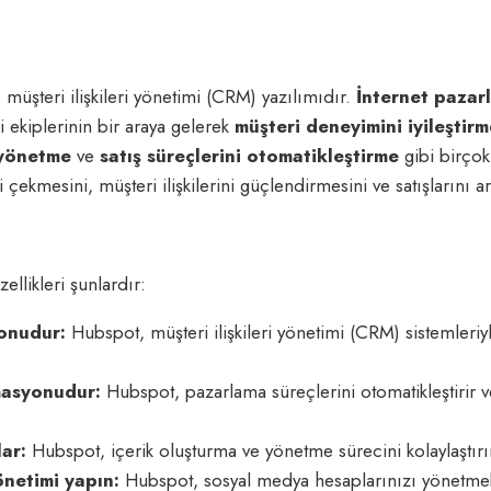
şteri ilişkileri yönetimi (CRM) yazılımıdır.
İnternet pazar
i ekiplerinin bir araya gelerek
müşteri deneyimini iyileştir
 yönetme
ve
satış süreçlerini otomatikleştirme
gibi birçok
ri çekmesini, müşteri ilişkilerini güçlendirmesini ve satışlarını a
llikleri şunlardır:
onudur:
Hubspot, müşteri ilişkileri yönetimi (CRM) sistemleriyle
asyonudur:
Hubspot, pazarlama süreçlerini otomatikleştirir ve 
lar:
Hubspot, içerik oluşturma ve yönetme sürecini kolaylaştırır
netimi yapın:
Hubspot, sosyal medya hesaplarınızı yönetmek 