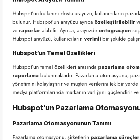
Hubspot’un kullanıcı dostu arayüzü, kullanıcıların pazarl
bulunur. Hubspot’un arayüzü ayrıca
özelleştirilebilir
ve
ve
raporlar
alabilir. Ayrıca, arayüzde
entegrasyon
seçe
Hubspot arayüzü, kullanıcıların
verimli
bir şekilde çalış
Hubspot’un Temel Özellikleri
Hubspot’un temel özellikleri arasında
pazarlama otom
raporlama
bulunmaktadır. Pazarlama otomasyonu, pazarla
yönetimini kolaylaştırır ve müşteri verilerini tek bir yer
medya platformlarında markanın varlığını güçlendirir ve taki
Hubspot’un Pazarlama Otomasyon
Pazarlama Otomasyonunun Tanımı
Pazarlama otomasyonu, şirketlerin
pazarlama süreçler