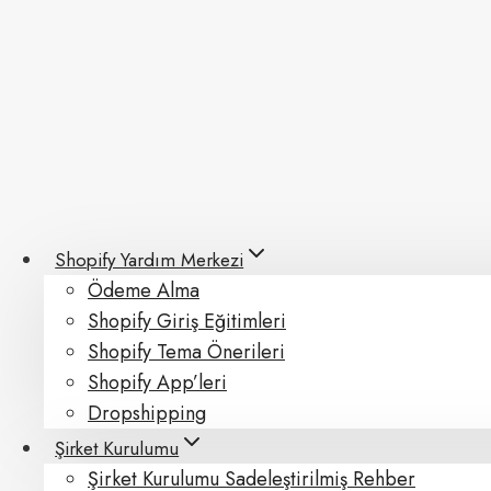
Skip
to
content
Shopify Yardım Merkezi
Ödeme Alma
Shopify Giriş Eğitimleri
Shopify Tema Önerileri
Shopify App’leri
Dropshipping
Şirket Kurulumu
Şirket Kurulumu Sadeleştirilmiş Rehber