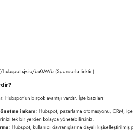
://hubspot.sjv.io/ba0AWb (Sponsorlu linktir.)
rdir?
Hubspot’un birçok avantajı vardır. İşte bazıları:
 yönetme imkanı
: Hubspot, pazarlama otomasyonu, CRM, içerik 
nizi tek bir yerden kolayca yönetebilirsiniz.
urma
: Hubspot, kullanıcı davranışlarına dayalı kişiselleştirilmiş