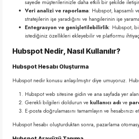
sayede müşterilerinizle daha etkili bir şekilde iletişi
Veri analizi ve raporlama
: Hubspot, kapsamlı ve
stratejilerin işe yaradığını ve hangilerinin işe yaram
Entegrasyon ve genişletilebilirlik
: Hubspot, bir
istediğiniz özellikleri ekleyebilir ve platformu ihtiya
Hubspot Nedir, Nasıl Kullanılır?
Hubspot Hesabı Oluşturma
Hubspot nedir konusu anlaşılmıştır diye umuyoruz. Hubsp
Hubspot web sitesine gidin ve ana sayfada yer alan
Gerekli bilgileri doldurun ve
kullanıcı adı
ve
par
E-posta doğrulamasını tamamlayın ve hesabınızı etk
Hubspot hesabı oluşturduktan sonra, pazarlama otomasyon
Hubspot Arayüzü Tanıma