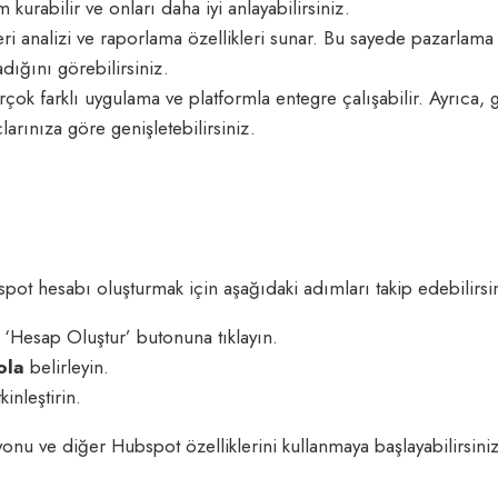
m kurabilir ve onları daha iyi anlayabilirsiniz.
ri analizi ve raporlama özellikleri sunar. Bu sayede pazarlama
adığını görebilirsiniz.
çok farklı uygulama ve platformla entegre çalışabilir. Ayrıca, ge
çlarınıza göre genişletebilirsiniz.
ot hesabı oluşturmak için aşağıdaki adımları takip edebilirsin
 ‘Hesap Oluştur’ butonuna tıklayın.
ola
belirleyin.
inleştirin.
u ve diğer Hubspot özelliklerini kullanmaya başlayabilirsiniz