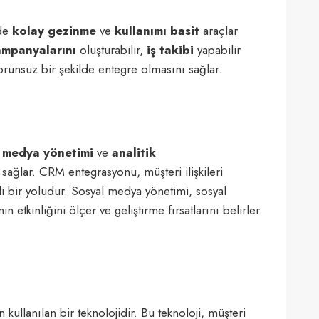
zde
kolay gezinme
ve
kullanımı basit
araçlar
mpanyalarını
oluşturabilir,
iş takibi
yapabilir
orunsuz bir şekilde entegre olmasını sağlar.
 medya yönetimi
ve
analitik
ağlar. CRM entegrasyonu, müşteri ilişkileri
ili bir yoludur. Sosyal medya yönetimi, sosyal
n etkinliğini ölçer ve geliştirme fırsatlarını belirler.
 kullanılan bir teknolojidir. Bu teknoloji, müşteri