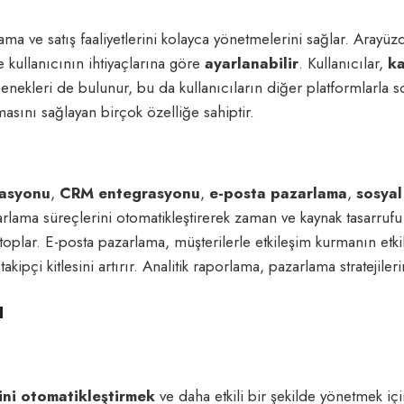
ama ve satış faaliyetlerini kolayca yönetmelerini sağlar. Arayü
 kullanıcının ihtiyaçlarına göre
ayarlanabilir
. Kullanıcılar,
ka
nekleri de bulunur, bu da kullanıcıların diğer platformlarla s
masını sağlayan birçok özelliğe sahiptir.
asyonu
,
CRM entegrasyonu
,
e-posta pazarlama
,
sosyal
ma süreçlerini otomatikleştirerek zaman ve kaynak tasarrufu s
de toplar. E-posta pazarlama, müşterilerle etkileşim kurmanın etk
pçi kitlesini artırır. Analitik raporlama, pazarlama stratejilerini
u
ini otomatikleştirmek
ve daha etkili bir şekilde yönetmek için