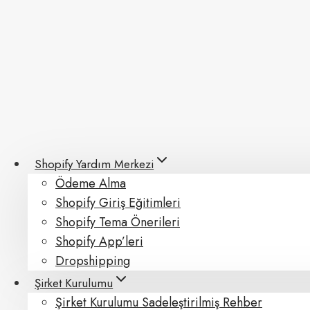
Skip
to
content
Shopify Yardım Merkezi
Ödeme Alma
Shopify Giriş Eğitimleri
Shopify Tema Önerileri
Shopify App’leri
Dropshipping
Şirket Kurulumu
Şirket Kurulumu Sadeleştirilmiş Rehber