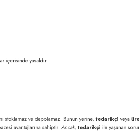
 içerisinde yasaldır.
ini stoklamaz ve depolamaz. Bunun yerine,
tedarikçi
veya
üre
zesi avantajlarına sahiptir.
Ancak
,
tedarikçi
ile yaşanan sorun