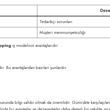
Deza
Tedarikçi sorunları
Müşteri memnuniyetsizliği
pping
iş modelinin avantajlarıdır.
r. Bu avantajlardan bazıları şunlardır:
usunda bilgi sahibi olmak da önemlidir. Gümrükte karşılaşılan s
loda bu avantajlar ve dezavantajlar daha detaylı bir şekilde ince