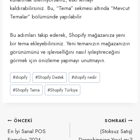
kaldırabilirsiniz. Bu, “Tema” sekmesi altında “Mevcut
Temalar” bölümünde yapılabilir.
Bu adımları takip ederek, Shopify mağazanıza yeni
bir tema ekleyebilirsiniz. Yeni temanızın mağazanızın
görünümünü ve işlevselliğini nasıl iyileştireceğini
görmek için önizleme yapmayı unutmayın.
Post
#
shopify
#
Shopify Destek
#
shopify nedir
Tags:
#
Shopify Tema
#
Shopify Türkiye
Yazı
ÖNCEKI
SONRAKI
gezinmesi
En İyi Sanal POS
(Stoksuz Satış)
Firmaları 2024
Dropshipping Yasal mı?