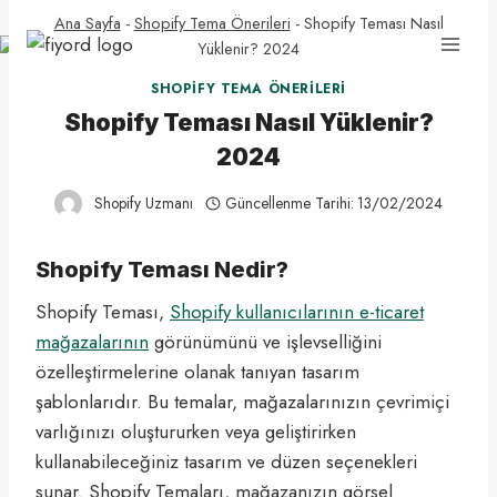
Skip
Ana Sayfa
-
Shopify Tema Önerileri
-
Shopify Teması Nasıl
to
Yüklenir? 2024
content
SHOPIFY TEMA ÖNERILERI
Shopify Teması Nasıl Yüklenir?
2024
Shopify Uzmanı
Güncellenme Tarihi:
13/02/2024
Shopify Teması Nedir?
Shopify Teması,
Shopify kullanıcılarının e-ticaret
mağazalarının
görünümünü ve işlevselliğini
özelleştirmelerine olanak tanıyan tasarım
şablonlarıdır. Bu temalar, mağazalarınızın çevrimiçi
varlığınızı oluştururken veya geliştirirken
kullanabileceğiniz tasarım ve düzen seçenekleri
sunar. Shopify Temaları, mağazanızın görsel