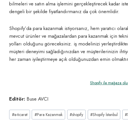
bilmeleri ve satın alma işlemini gerçekleştirecek kadar iste
dengeli bir şekilde fiyatlandırmanız da çok önemlidir.
Shopify’da para kazanmak istiyorsanız, hem yaratıcı olara
mevcut ürünler ve mağazalardan para kazanmak için teknik
yolları olduğunu göreceksiniz. iş modelinizi yerleştirdikt
müşteri deneyimi sağladığınızdan ve müşterilerinizin ihtiy
her zaman iyileştirmeye açık olduğunuzdan emin olmaktır
Shopify ile mağaza oluşt
Editör:
Buse AVCI
Post
#
e-ticaret
#
Para Kazanmak
#
shopify
#
Shopify İstanbul
#
Tags: