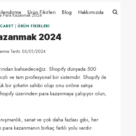
ilendirme
Ürün Fikirleri
Blog
Hakkımızda
İle Para Kazanmak 2024
ICARET
|
ÜRÜN FIKIRLERI
 Kazanmak 2024
enme Tarihi:
03/01/2024
larından bahsedeceğiz. Shopify dünyada 500
ızlı ve tam profesyonel bir sistemdir. Shopify ile
ük bir şirketin sahibi olup onu online satışa
r Shopify üzerinden para kazanmaya çalışıyor olun,
nışmanlık, sanat ve çok daha fazlası gibi, her
 para kazanmanın birkaç farklı yolu vardır.