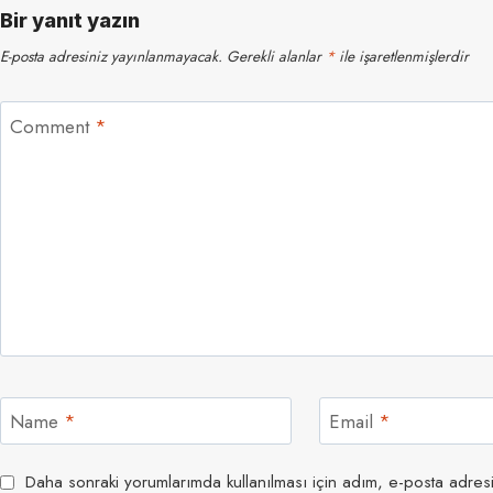
Bir yanıt yazın
E-posta adresiniz yayınlanmayacak.
Gerekli alanlar
*
ile işaretlenmişlerdir
Comment
*
Name
*
Email
*
Daha sonraki yorumlarımda kullanılması için adım, e-posta adresi