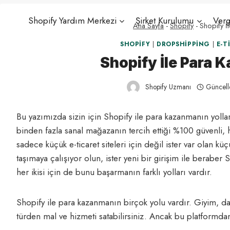
Shopify Yardım Merkezi
Şirket Kurulumu
Verg
Ana Sayfa
-
Shopify
-
Shopify 
SHOPIFY
|
DROPSHIPPING
|
E-T
Shopify İle Para
Shopify Uzmanı
Güncell
Bu yazımızda sizin için Shopify ile para kazanmanın yol
binden fazla sanal mağazanın tercih ettiği %100 güvenli, h
sadece küçük e-ticaret siteleri için değil ister var olan küç
taşımaya çalışıyor olun, ister yeni bir girişim ile berabe
her ikisi için de bunu başarmanın farklı yolları vardır.
Shopify ile para kazanmanın birçok yolu vardır. Giyim, da
türden mal ve hizmeti satabilirsiniz. Ancak bu platformdan