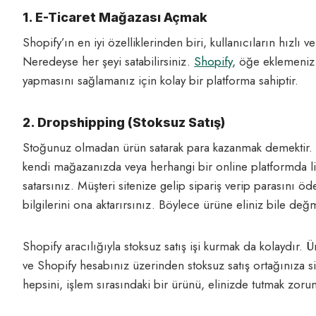
1. E-Ticaret Mağazası Açmak
Shopify’ın en iyi özelliklerinden biri, kullanıcıların hızlı
Neredeyse her şeyi satabilirsiniz.
Shopify
, öğe eklemeniz
yapmasını sağlamanız için kolay bir platforma sahiptir.
2. Dropshipping (Stoksuz Satış)
Stoğunuz olmadan ürün satarak para kazanmak demektir. H
kendi mağazanızda veya herhangi bir online platformda list
satarsınız. Müşteri sitenize gelip sipariş verip parasını ö
bilgilerini ona aktarırsınız. Böylece ürüne eliniz bile de
Shopify aracılığıyla stoksuz satış işi kurmak da kolaydır. Ür
ve Shopify hesabınız üzerinden stoksuz satış ortağınıza sipar
hepsini, işlem sırasındaki bir ürünü, elinizde tutmak zoru