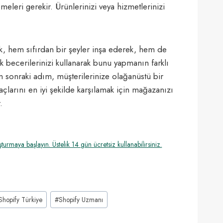
meleri gerekir. Ürünlerinizi veya hizmetlerinizi
k, hem sıfırdan bir şeyler inşa ederek, hem de
 becerilerinizi kullanarak bunu yapmanın farklı
en sonraki adım, müşterilerinize olağanüstü bir
açlarını en iyi şekilde karşılamak için mağazanızı
.
urmaya başlayın. Üstelik 14 gün ücretsiz kullanabilirsiniz.
Shopify Türkiye
#
Shopify Uzmanı