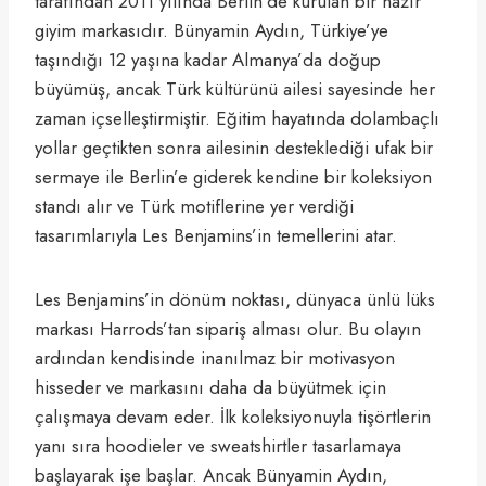
tarafından 2011 yılında Berlin’de kurulan bir hazır
giyim markasıdır. Bünyamin Aydın, Türkiye’ye
taşındığı 12 yaşına kadar Almanya’da doğup
büyümüş, ancak Türk kültürünü ailesi sayesinde her
zaman içselleştirmiştir. Eğitim hayatında dolambaçlı
yollar geçtikten sonra ailesinin desteklediği ufak bir
sermaye ile Berlin’e giderek kendine bir koleksiyon
standı alır ve Türk motiflerine yer verdiği
tasarımlarıyla Les Benjamins’in temellerini atar.
Les Benjamins’in dönüm noktası, dünyaca ünlü lüks
markası Harrods’tan sipariş alması olur. Bu olayın
ardından kendisinde inanılmaz bir motivasyon
hisseder ve markasını daha da büyütmek için
çalışmaya devam eder. İlk koleksiyonuyla tişörtlerin
yanı sıra hoodieler ve sweatshirtler tasarlamaya
başlayarak işe başlar. Ancak Bünyamin Aydın,