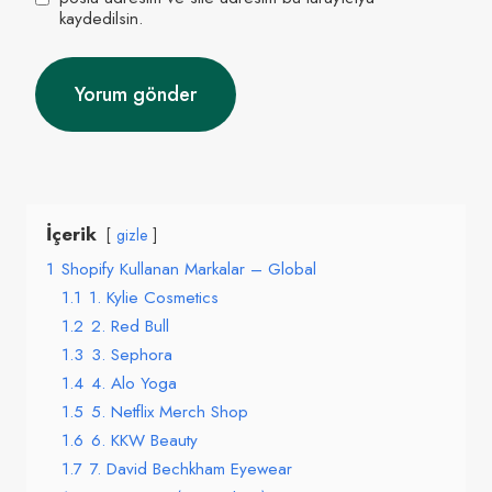
kaydedilsin.
İçerik
gizle
1
Shopify Kullanan Markalar – Global
1.1
1. Kylie Cosmetics
1.2
2. Red Bull
1.3
3. Sephora
1.4
4. Alo Yoga
1.5
5. Netflix Merch Shop
1.6
6. KKW Beauty
1.7
7. David Bechkham Eyewear