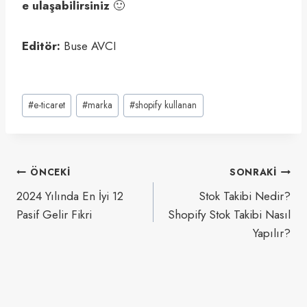
e ulaşabilirsiniz
🙂
Editör:
Buse AVCI
Post
#
e-ticaret
#
marka
#
shopify kullanan
Tags:
Yazı
ÖNCEKI
SONRAKI
gezinmesi
2024 Yılında En İyi 12
Stok Takibi Nedir?
Pasif Gelir Fikri
Shopify Stok Takibi Nasıl
Yapılır?