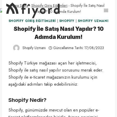
Skip
Ana Sayfa
-
Shopify Giriş Eğitimleri
-
Shopify İle Satış Nasıl
to
Yapılır? 10 Adımda Kurulum!
content
SHOPIFY GIRIŞ EĞITIMLERI
|
SHOPIFY
|
SHOPIFY UZMANI
Shopify İle Satış Nasıl Yapılır? 10
Adımda Kurulum!
Shopify Uzmanı
Güncellenme Tarihi:
17/08/2023
Shopify Türkiye mağazası açan her işletmecisi,
Shopify ile satış nasıl yapılır sorusunu merak eder.
Shopify ile e-ticaret mağazanızın kurulumu için
aşağıdaki adımları takip edebilirsiniz:
Shopify Nedir?
Shopify, günümüzde mevcut olan en popüler e-
ticaret platformlarından biridir. Ayrıca çevrimiçi