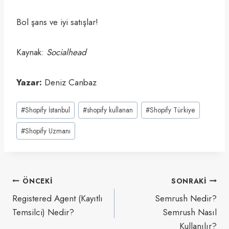
Bol şans ve iyi satışlar!
Kaynak:
Socialhead
Yazar:
Deniz Canbaz
Post
#
Shopify İstanbul
#
shopify kullanan
#
Shopify Türkiye
Tags:
#
Shopify Uzmanı
Yazı
ÖNCEKI
SONRAKI
gezinmesi
Registered Agent (Kayıtlı
Semrush Nedir?
Temsilci) Nedir?
Semrush Nasıl
Kullanılır?