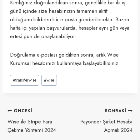
Kimliğiniz doğrulandıktan sonra, genellikle bir iki iş
günü içinde size hesabınızın tamamen aktif
olduğunu bildiren bir e-posta gönderilecektir. Bazen
hafta içi yapılan başvurularda, hesaplar aynı gün veya
ertesi gün de onaylanabiliyor.
Doğrulama e-postası geldikten sonra, artık Wise
Kurumsal hesabınızı kullanmaya başlayabilirsiniz.
Post
#
transferwise
#
wise
Tags:
Yazı
ÖNCEKI
SONRAKI
gezinmesi
Wise ile Stripe Para
Payoneer Şirket Hesabı
Çekme Yöntemi 2024
Açmak 2024