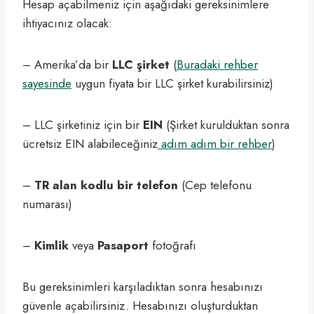
Hesap açabilmeniz için aşağıdaki gereksinimlere
ihtiyacınız olacak:
– Amerika’da bir
LLC şirket
(
Buradaki rehber
sayesinde
uygun fiyata bir LLC şirket kurabilirsiniz)
– LLC şirketiniz için bir
EIN
(Şirket kurulduktan sonra
ücretsiz EIN alabileceğiniz
adım adım bir rehber
)
–
TR alan kodlu bir telefon
(Cep telefonu
numarası)
–
Kimlik
veya
Pasaport
fotoğrafı
Bu gereksinimleri karşıladıktan sonra hesabınızı
güvenle açabilirsiniz. Hesabınızı oluşturduktan