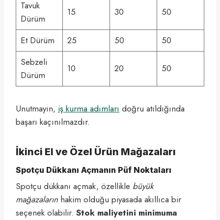
Tavuk
15
30
50
Dürüm
Et Dürüm
25
50
50
Sebzeli
10
20
50
Dürüm
Unutmayın,
iş kurma adımları
doğru atıldığında
başarı kaçınılmazdır.
İkinci El ve Özel Ürün Mağazaları
Spotçu Dükkanı Açmanın Püf Noktaları
Spotçu dükkanı açmak, özellikle
büyük
mağazaların
hakim olduğu piyasada akıllıca bir
seçenek olabilir.
Stok maliyetini minimuma