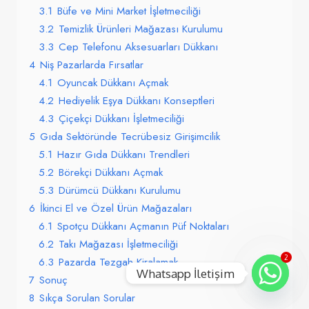
3.1
Büfe ve Mini Market İşletmeciliği
3.2
Temizlik Ürünleri Mağazası Kurulumu
3.3
Cep Telefonu Aksesuarları Dükkanı
4
Niş Pazarlarda Fırsatlar
4.1
Oyuncak Dükkanı Açmak
4.2
Hediyelik Eşya Dükkanı Konseptleri
4.3
Çiçekçi Dükkanı İşletmeciliği
5
Gıda Sektöründe Tecrübesiz Girişimcilik
5.1
Hazır Gıda Dükkanı Trendleri
5.2
Börekçi Dükkanı Açmak
5.3
Dürümcü Dükkanı Kurulumu
6
İkinci El ve Özel Ürün Mağazaları
6.1
Spotçu Dükkanı Açmanın Püf Noktaları
6.2
Takı Mağazası İşletmeciliği
2
6.3
Pazarda Tezgah Kiralamak
Whatsapp İletişim
7
Sonuç
8
Sıkça Sorulan Sorular