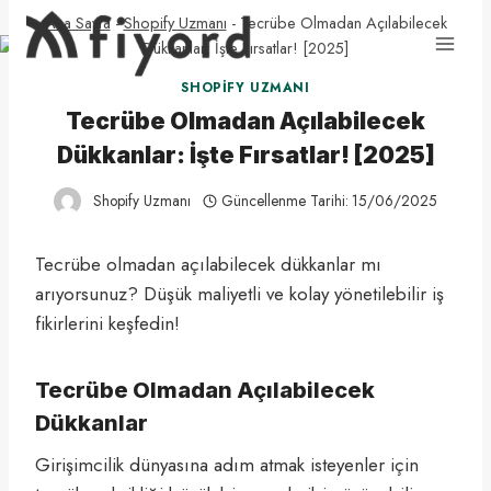
Skip
Ana Sayfa
-
Shopify Uzmanı
-
Tecrübe Olmadan Açılabilecek
to
Dükkanlar: İşte Fırsatlar! [2025]
content
SHOPIFY UZMANI
Tecrübe Olmadan Açılabilecek
Dükkanlar: İşte Fırsatlar! [2025]
Shopify Uzmanı
Güncellenme Tarihi:
15/06/2025
Tecrübe olmadan açılabilecek dükkanlar mı
arıyorsunuz? Düşük maliyetli ve kolay yönetilebilir iş
fikirlerini keşfedin!
Tecrübe Olmadan Açılabilecek
Dükkanlar
Girişimcilik dünyasına adım atmak isteyenler için