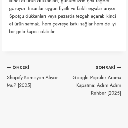
İkinci el ürün dükkanları, günümüzde çok rağbet
görüyor. İnsanlar uygun fiyatlı ve farklı eşyalar arıyor.
Spotçu dükkanları veya pazarda tezgah açarak ikinci
el ürün satmak, hem çevreye katkı sağlar hem de iyi
bir gelir kapısı olabilir.
Yazı
ÖNCEKI
SONRAKI
gezinmesi
Shopify Komisyon Alıyor
Google Popüler Arama
Mu? [2025]
Kapatma: Adım Adım
Rehber [2025]