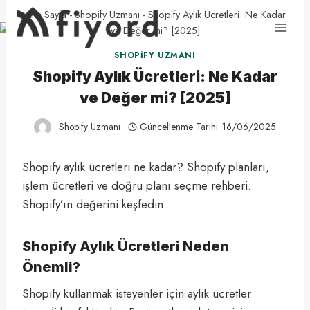
Skip
Ana Sayfa
-
Shopify Uzmanı
-
Shopify Aylık Ücretleri: Ne Kadar
to
ve Değer mi? [2025]
content
SHOPIFY UZMANI
Shopify Aylık Ücretleri: Ne Kadar
ve Değer mi? [2025]
Shopify Uzmanı
Güncellenme Tarihi:
16/06/2025
Shopify aylık ücretleri ne kadar? Shopify planları,
işlem ücretleri ve doğru planı seçme rehberi.
Shopify’ın değerini keşfedin.
Shopify Aylık Ücretleri Neden
Önemli?
Shopify kullanmak isteyenler için aylık ücretler