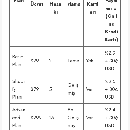
Plan
Paym
Ücret
Hesa
rlama
Kartl
ents
bı
arı
(Onli
ne
Kredi
Kartı)
%2.9
Basic
$29
2
Temel
Yok
+ 30¢
Plan
USD
Shopi
%2.6
Geliş
fy
$79
5
Var
+ 30¢
miş
Planı
USD
Advan
En
%2.4
ced
$299
15
Geliş
Var
+ 30¢
Plan
miş
USD