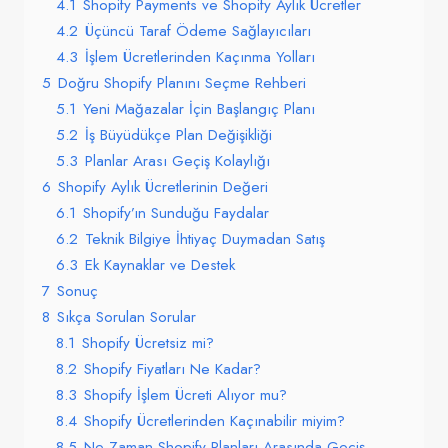
4.1
Shopify Payments ve Shopify Aylık Ücretler
4.2
Üçüncü Taraf Ödeme Sağlayıcıları
4.3
İşlem Ücretlerinden Kaçınma Yolları
5
Doğru Shopify Planını Seçme Rehberi
5.1
Yeni Mağazalar İçin Başlangıç Planı
5.2
İş Büyüdükçe Plan Değişikliği
5.3
Planlar Arası Geçiş Kolaylığı
6
Shopify Aylık Ücretlerinin Değeri
6.1
Shopify’ın Sunduğu Faydalar
6.2
Teknik Bilgiye İhtiyaç Duymadan Satış
6.3
Ek Kaynaklar ve Destek
7
Sonuç
8
Sıkça Sorulan Sorular
8.1
Shopify Ücretsiz mi?
8.2
Shopify Fiyatları Ne Kadar?
8.3
Shopify İşlem Ücreti Alıyor mu?
8.4
Shopify Ücretlerinden Kaçınabilir miyim?
8.5
Ne Zaman Shopify Planları Arasında Geçiş