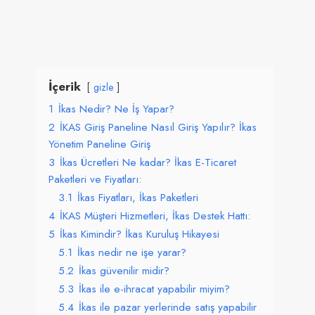
Skip
to
content
İçerik
gizle
1
İkas Nedir? Ne İş Yapar?
2
İKAS Giriş Paneline Nasıl Giriş Yapılır? İkas
Yönetim Paneline Giriş
3
İkas Ücretleri Ne kadar? İkas E-Ticaret
Paketleri ve Fiyatları:
3.1
İkas Fiyatları, İkas Paketleri
4
İKAS Müşteri Hizmetleri, İkas Destek Hattı:
5
İkas Kimindir? İkas Kuruluş Hikayesi
5.1
İkas nedir ne işe yarar?
5.2
İkas güvenilir midir?
5.3
İkas ile e-ihracat yapabilir miyim?
5.4
İkas ile pazar yerlerinde satış yapabilir