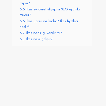
miyim?
5.5
İkas e-ticaret altyapısı SEO uyumlu
mudur?
5.6
İkas ücreti ne kadar? İkas fiyatları
nedir?
5.7
İkas nedir güvenilir mi?
5.8
İkas nasıl çalışır?