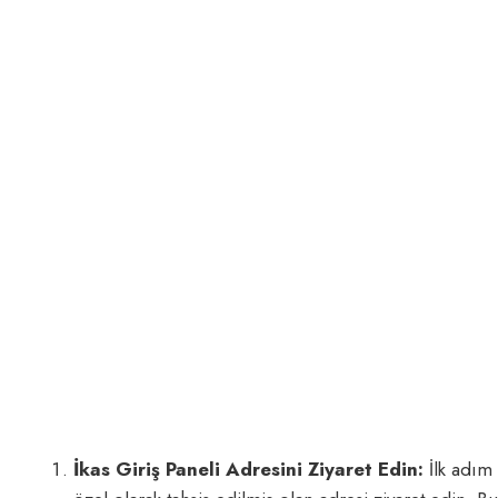
İkas Giriş Paneli Adresini Ziyaret Edin:
İlk adım 