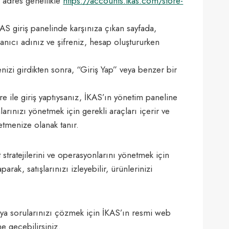
u adres genellikle
https://accounts.ikas.com/store-
AS giriş panelinde karşınıza çıkan sayfada,
ullanıcı adınız ve şifreniz, hesap oluştururken
renizi girdikten sonra, “Giriş Yap” veya benzer bir
re ile giriş yaptıysanız, İKAS’ın yönetim paneline
arınızı yönetmek için gerekli araçları içerir ve
netmenize olanak tanır.
 stratejilerini ve operasyonlarını yönetmek için
arak, satışlarınızı izleyebilir, ürünlerinizi
eya sorularınızı çözmek için İKAS’ın resmi web
me geçebilirsiniz.