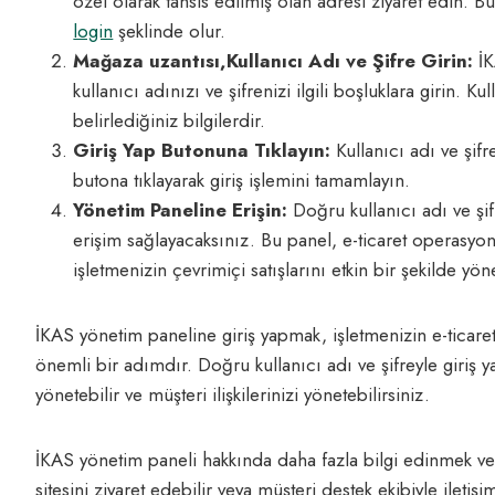
özel olarak tahsis edilmiş olan adresi ziyaret edin. B
login
şeklinde olur.
Mağaza uzantısı,Kullanıcı Adı ve Şifre Girin:
İK
kullanıcı adınızı ve şifrenizi ilgili boşluklara girin. K
belirlediğiniz bilgilerdir.
Giriş Yap Butonuna Tıklayın:
Kullanıcı adı ve şif
butona tıklayarak giriş işlemini tamamlayın.
Yönetim Paneline Erişin:
Doğru kullanıcı adı ve şif
erişim sağlayacaksınız. Bu panel, e-ticaret operasyonl
işletmenizin çevrimiçi satışlarını etkin bir şekilde yö
İKAS yönetim paneline giriş yapmak, işletmenizin e-ticaret
önemli bir adımdır. Doğru kullanıcı adı ve şifreyle giriş yap
yönetebilir ve müşteri ilişkilerinizi yönetebilirsiniz.
İKAS yönetim paneli hakkında daha fazla bilgi edinmek v
sitesini ziyaret edebilir veya müşteri destek ekibiyle iletişi