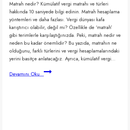
Matrah nedir? Kümülatif vergi matrahı ve türleri
hakkında 10 saniyede bilgi edinin. Matrah hesaplama
yöntemleri ve daha fazlası. Vergi dünyası kafa
karıştırıcı olabilir, değil mi? Özellikle de ‘matrah’
gibi terimlerle karşılaştığınızda. Peki, matrah nedir ve
neden bu kadar önemlidir? Bu yazıda, matrahın ne
olduğunu, farklı türlerini ve vergi hesaplamalarındaki
yerini basitçe anlatacağız. Ayrıca, kümülatif vergi…
Matrah
Devamını Oku...
Nedir?
Kümülatif
Vergi
Matrahı
Ne?
10
Saniyede