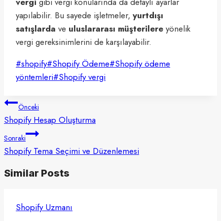
vergi
gibi vergi konularında da detaylı ayarlar
yapılabilir. Bu sayede işletmeler,
yurtdışı
satışlarda
ve
uluslararası müşterilere
yönelik
vergi gereksinimlerini de karşılayabilir.
Post
#
shopify
#
Shopify Ödeme
#
Shopify ödeme
Tags:
yöntemleri
#
Shopify vergi
Yazı
Önceki
gezinmesi
Shopify Hesap Oluşturma
Sonraki
Shopify Tema Seçimi ve Düzenlemesi
Similar Posts
Shopify Uzmanı