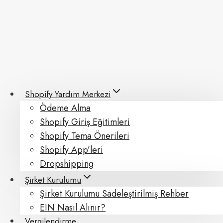
Skip
to
content
Shopify Yardım Merkezi
Ödeme Alma
Shopify Giriş Eğitimleri
Shopify Tema Önerileri
Shopify App’leri
Dropshipping
Şirket Kurulumu
Şirket Kurulumu Sadeleştirilmiş Rehber
EIN Nasıl Alınır?
Vergilendirme