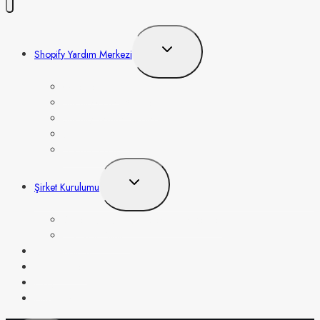
Toggle
Shopify Yardım Merkezi
child
menu
Ödeme Alma
Shopify Giriş Eğitimleri
Shopify Tema Önerileri
Shopify App’leri
Dropshipping
Toggle
Şirket Kurulumu
child
menu
Şirket Kurulumu Sadeleştirilmiş Rehber
EIN Nasıl Alınır?
Vergilendirme
Ürün Fikirleri
Blog
Hakkımızda