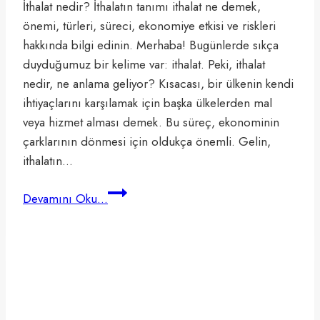
İthalat nedir? İthalatın tanımı ithalat ne demek,
önemi, türleri, süreci, ekonomiye etkisi ve riskleri
hakkında bilgi edinin. Merhaba! Bugünlerde sıkça
duyduğumuz bir kelime var: ithalat. Peki, ithalat
nedir, ne anlama geliyor? Kısacası, bir ülkenin kendi
ihtiyaçlarını karşılamak için başka ülkelerden mal
veya hizmet alması demek. Bu süreç, ekonominin
çarklarının dönmesi için oldukça önemli. Gelin,
ithalatın…
İthalat
Devamını Oku...
Nedir?
İthalat
Ne
Demek?
10
Saniyede