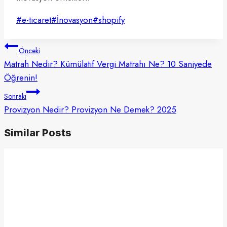
Post
#
e-ticaret
#
İnovasyon
#
shopify
Tags:
Yazı
Önceki
gezinmesi
Matrah Nedir? Kümülatif Vergi Matrahı Ne? 10 Saniyede
Öğrenin!
Sonraki
Provizyon Nedir? Provizyon Ne Demek? 2025
Similar Posts