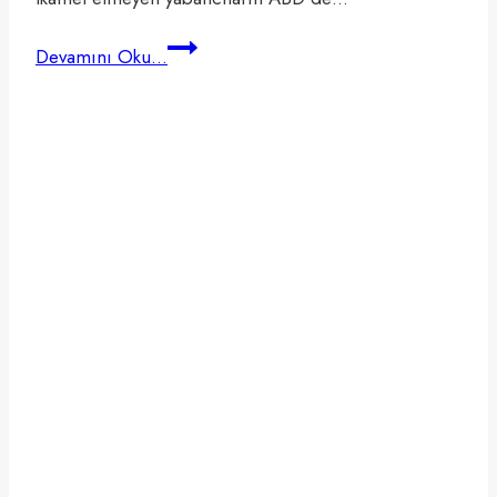
ABD’de
Devamını Oku...
Yerleşik
Olmayanlar
için
LLC
Vergi
Kılavuzu
2024