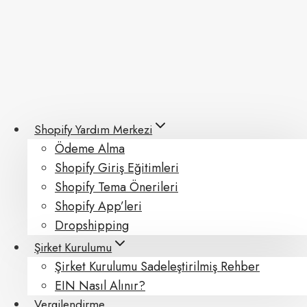
Skip
to
content
Shopify Yardım Merkezi
Ödeme Alma
Shopify Giriş Eğitimleri
Shopify Tema Önerileri
Shopify App’leri
Dropshipping
Şirket Kurulumu
Şirket Kurulumu Sadeleştirilmiş Rehber
EIN Nasıl Alınır?
Vergilendirme