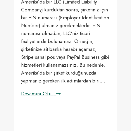
Amerika’da bir LLC (Limited Liability
Company) kurduktan sonra, şirketiniz için
bir EIN numarası (Employer Identification
Number) almanız gerekmektedir. EIN
numarası olmadan, LLC’niz ticari
faaliyetlerde bulunamaz. Örneğin,
şirketinize ait banka hesabı açamaz,
Stripe sanal pos veya PayPal Business gibi
hizmetleri kullanamazsınız. Bu nedenle,
Amerika’da bir şirket kurduğunuzda
yapmanız gereken ilk adımlardan biri,…
Amerika’dan
Devamını Oku...
EIN
Numarası
Almak
2024