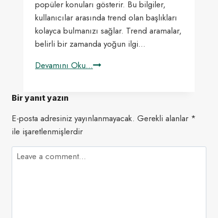
popüler konuları gösterir. Bu bilgiler,
kullanıcılar arasında trend olan başlıkları
kolayca bulmanızı sağlar. Trend aramalar,
belirli bir zamanda yoğun ilgi…
Google
Devamını Oku...
Popüler
Arama
Bir yanıt yazın
Kapatma:
Adım
E-posta adresiniz yayınlanmayacak.
Gerekli alanlar
*
Adım
ile işaretlenmişlerdir
Rehber
[2025]