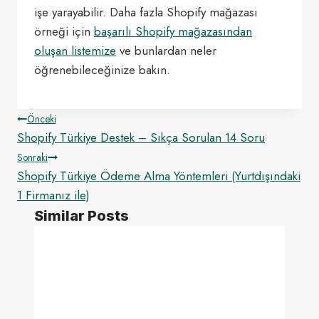
işe yarayabilir. Daha fazla Shopify mağazası
örneği için
başarılı Shopify mağazasından
oluşan listemize
ve bunlardan neler
öğrenebileceğinize bakın.
Yazı
Önceki
Shopify Türkiye Destek – Sıkça Sorulan 14 Soru
gezinmesi
Sonraki
Shopify Türkiye Ödeme Alma Yöntemleri (Yurtdışındaki
1 Firmanız ile)
Similar Posts