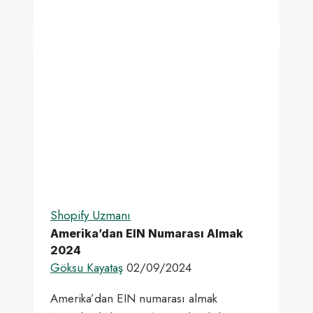
SEO
Nedir?
[2024]
E-
ticaret
Siteleri
Bölgesel
Satışları
Local
SEO
ile
Nasıl
Shopify Uzmanı
Arttırabilir?
Amerika’dan EIN Numarası Almak
2024
Göksu Kayataş
02/09/2024
Amerika’dan EIN numarası almak