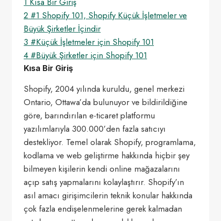
1
Kısa Bir Giriş
2
#1 Shopify 101, Shopify Küçük İşletmeler ve
Büyük Şirketler İçindir
3
#Küçük İşletmeler için Shopify 101
4
#Büyük Şirketler için Shopify 101
Kısa Bir Giriş
Shopify, 2004 yılında kuruldu, genel merkezi
Ontario, Ottawa’da bulunuyor ve bildirildiğine
göre, barındırılan e-ticaret platformu
yazılımlarıyla 300.000’den fazla satıcıyı
destekliyor. Temel olarak Shopify, programlama,
kodlama ve web geliştirme hakkında hiçbir şey
bilmeyen kişilerin kendi online mağazalarını
açıp satış yapmalarını kolaylaştırır. Shopify’ın
asıl amacı girişimcilerin teknik konular hakkında
çok fazla endişelenmelerine gerek kalmadan