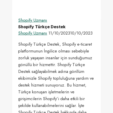
Chapon’un
E-
ticaret
Shopify Uzmanı
Başarı
Shopify Türkçe Destek
Hikayesi
Shopify Uzmanı
11/10/2023
10/10/2023
Shopify Türkçe Destek, Shopify e-ticaret
platformunun İngilice olması sebebiyle
zorluk yaşayan insanlar için sunduğumuz
gönüllü bir hizmettir. Shopify Türkçe
Destek sağlayabilmek adına gönllüm
ekibimizle Shopify topluluğuna yardım ve
destek hizmeti sunuyoruz. Bu hizmet,
Türkçe konuşan işletmelerin ve
girişimcilerin Shopify’i daha etkili bir
şekilde kullanabilmelerini sağlar. İşte
Shopify Türkçe Destek hakkında daha