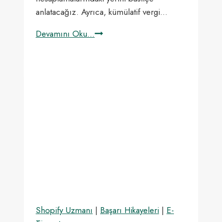
anlatacağız. Ayrıca, kümülatif vergi…
Matrah
Devamını Oku...
Nedir?
Kümülatif
Vergi
Matrahı
Ne?
10
Saniyede
Öğrenin!
Shopify Uzmanı
|
Başarı Hikayeleri
|
E-