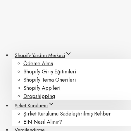
Skip
to
content
Shopify Yardım Merkezi
Ödeme Alma
Shopify Giriş Eğitimleri
Shopify Tema Önerileri
Shopify App’leri
Dropshipping
Şirket Kurulumu
Şirket Kurulumu Sadeleştirilmiş Rehber
EIN Nasıl Alınır?
Vergilendirme