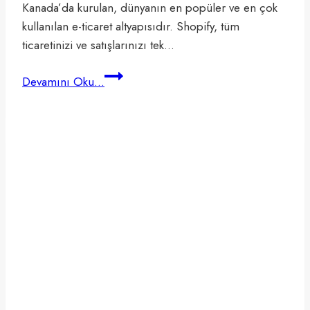
Kanada’da kurulan, dünyanın en popüler ve en çok
kullanılan e-ticaret altyapısıdır. Shopify, tüm
ticaretinizi ve satışlarınızı tek…
Ideasoft
Devamını Oku...
ile
Shopify
Karşılaştırması
–
2023