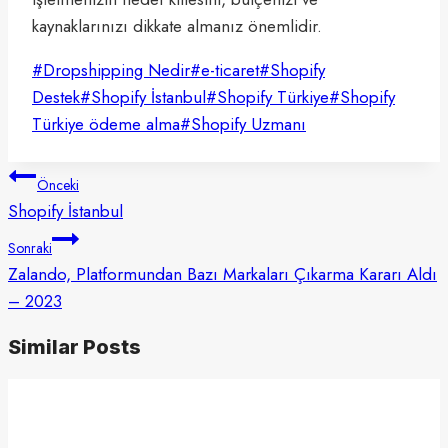
kaynaklarınızı dikkate almanız önemlidir.
Post
#
Dropshipping Nedir
#
e-ticaret
#
Shopify
Tags:
Destek
#
Shopify İstanbul
#
Shopify Türkiye
#
Shopify
Türkiye ödeme alma
#
Shopify Uzmanı
Yazı
Önceki
gezinmesi
Shopify İstanbul
Sonraki
Zalando, Platformundan Bazı Markaları Çıkarma Kararı Aldı
– 2023
Similar Posts