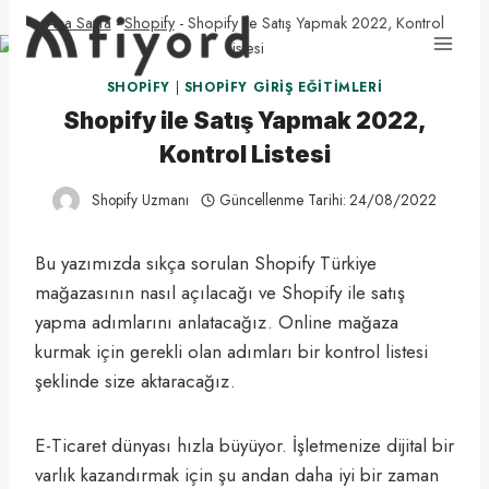
Skip
Ana Sayfa
-
Shopify
-
Shopify ile Satış Yapmak 2022, Kontrol
to
Listesi
content
SHOPIFY
|
SHOPIFY GIRIŞ EĞITIMLERI
Shopify ile Satış Yapmak 2022,
Kontrol Listesi
Shopify Uzmanı
Güncellenme Tarihi:
24/08/2022
Bu yazımızda sıkça sorulan Shopify Türkiye
mağazasının nasıl açılacağı ve Shopify ile satış
yapma adımlarını anlatacağız. Online mağaza
kurmak için gerekli olan adımları bir kontrol listesi
şeklinde size aktaracağız.
E-Ticaret dünyası hızla büyüyor. İşletmenize dijital bir
varlık kazandırmak için şu andan daha iyi bir zaman