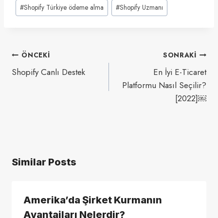
#
Shopify Türkiye ödeme alma
#
Shopify Uzmanı
Yazı
ÖNCEKI
SONRAKI
gezinmesi
Shopify Canlı Destek
En İyi E-Ticaret
Platformu Nasıl Seçilir?
[2022]￼
Similar Posts
Amerika’da Şirket Kurmanın
Avantajları Nelerdir?