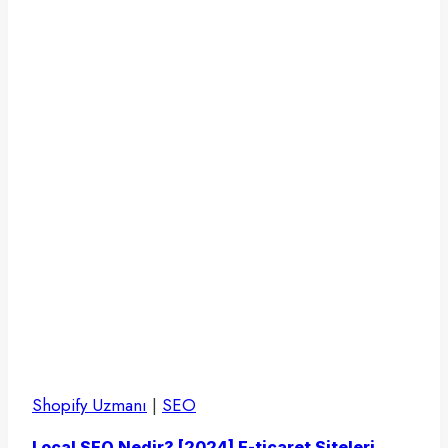
Shopify Uzmanı
|
SEO
Local SEO Nedir? [2024] E-ticaret Siteleri