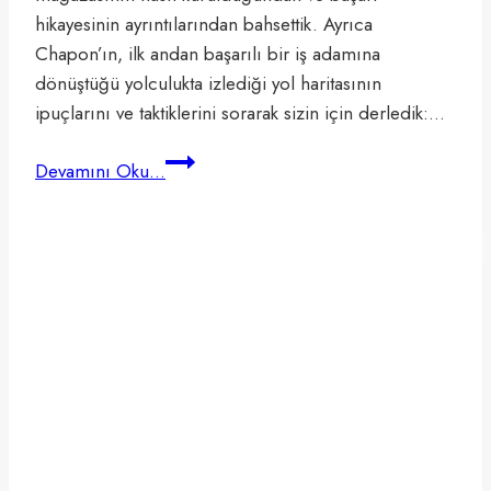
hikayesinin ayrıntılarından bahsettik. Ayrıca
Chapon’ın, ilk andan başarılı bir iş adamına
dönüştüğü yolculukta izlediği yol haritasının
ipuçlarını ve taktiklerini sorarak sizin için derledik:…
Marc
Devamını Oku...
Chapon’un
E-
ticaret
Başarı
Hikayesi