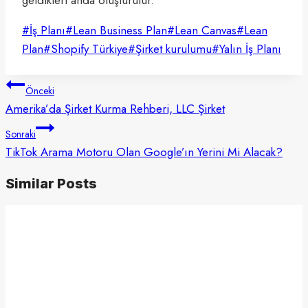
geldikleri anda oluşturulur.
Post
#
İş Planı
#
Lean Business Plan
#
Lean Canvas
#
Lean
Tags:
Plan
#
Shopify Türkiye
#
Şirket kurulumu
#
Yalın İş Planı
Yazı
Önceki
gezinmesi
Amerika’da Şirket Kurma Rehberi, LLC Şirket
Sonraki
TikTok Arama Motoru Olan Google’ın Yerini Mi Alacak?
Similar Posts