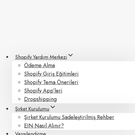
Skip
to
content
Shopify Yardım Merkezi
Ödeme Alma
Shopify Giriş Eğitimleri
Shopify Tema Önerileri
Shopify App’leri
Dropshipping
Şirket Kurulumu
Şirket Kurulumu Sadeleştirilmiş Rehber
EIN Nasıl Alınır?
Vergilendirme