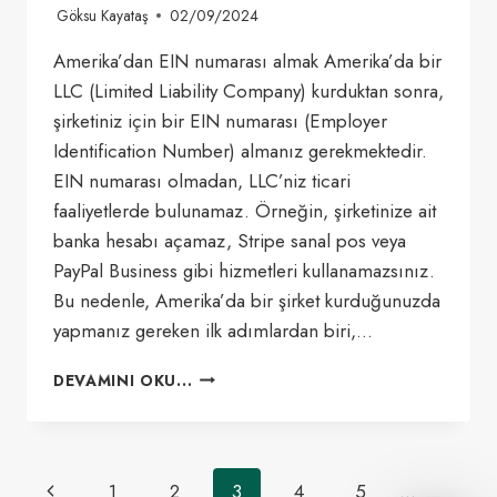
Göksu Kayataş
02/09/2024
Amerika’dan EIN numarası almak Amerika’da bir
LLC (Limited Liability Company) kurduktan sonra,
şirketiniz için bir EIN numarası (Employer
Identification Number) almanız gerekmektedir.
EIN numarası olmadan, LLC’niz ticari
faaliyetlerde bulunamaz. Örneğin, şirketinize ait
banka hesabı açamaz, Stripe sanal pos veya
PayPal Business gibi hizmetleri kullanamazsınız.
Bu nedenle, Amerika’da bir şirket kurduğunuzda
yapmanız gereken ilk adımlardan biri,…
AMERIKA’DAN
DEVAMINI OKU...
EIN
NUMARASI
ALMAK
2024
Page
Önceki
1
2
3
4
5
…