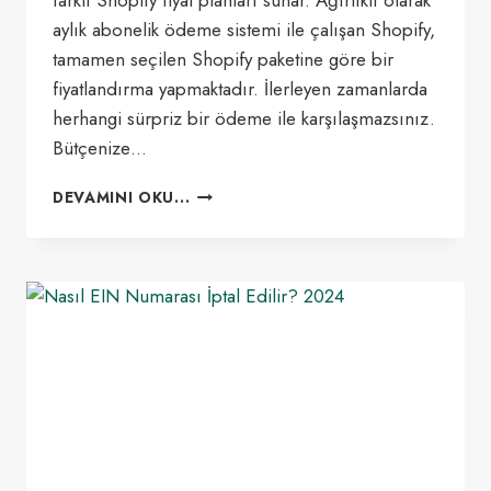
farklı Shopify fiyat planları sunar. Ağırlıklı olarak
aylık abonelik ödeme sistemi ile çalışan Shopify,
tamamen seçilen Shopify paketine göre bir
fiyatlandırma yapmaktadır. İlerleyen zamanlarda
herhangi sürpriz bir ödeme ile karşılaşmazsınız.
Bütçenize…
SHOPIFY
DEVAMINI OKU...
FIYAT
VE
SHOPIFY
PAKETLERININ
ÖZELLIKLERI
(2025
GÜNCEL
TÜRKIYE
FIYATLARI)