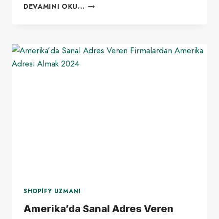
YABANCILAR
DEVAMINI OKU...
İÇIN
AMERIKA
DA
VERGI
FORMU
1040NR:
KIMLER
DOLDURMALI?
2024
SHOPIFY UZMANI
Amerika’da Sanal Adres Veren