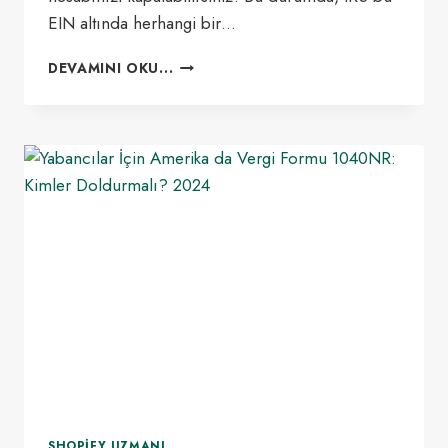
EIN altında herhangi bir…
NASIL
DEVAMINI OKU...
EIN
NUMARASI
İPTAL
EDILIR?
2024
SHOPIFY UZMANI