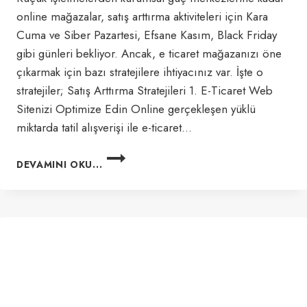
online mağazalar, satış arttırma aktiviteleri için Kara
Cuma ve Siber Pazartesi, Efsane Kasım, Black Friday
gibi günleri bekliyor. Ancak, e ticaret mağazanızı öne
çıkarmak için bazı stratejilere ihtiyacınız var. İşte o
stratejiler; Satış Arttırma Stratejileri 1. E-Ticaret Web
Sitenizi Optimize Edin Online gerçekleşen yüklü
miktarda tatil alışverişi ile e-ticaret…
EFSANE
DEVAMINI OKU...
KASIM’DA
ETKILI
SATIŞ
ARTTIRMA
AKTIVITELERI