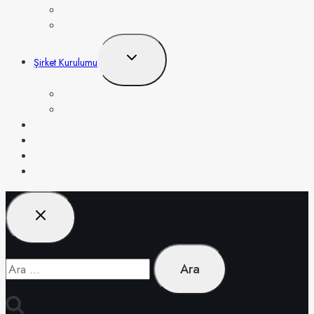
Shopify App’leri
Dropshipping
Toggle
Şirket Kurulumu
child
menu
Şirket Kurulumu Sadeleştirilmiş Rehber
EIN Nasıl Alınır?
Vergilendirme
Ürün Fikirleri
Blog
Hakkımızda
Arama: