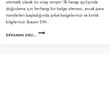
otomatik olarak ön onay veriyor. İlk hesap açılışında
doğrulama için herhangi bir belge istemez, ancak para
transferleri başladığında şirket belgelerinizi ve kimlik
bilgilerinizi (bazen EIN…
PAYONEER
DEVAMINI OKU...
ŞIRKET
HESABI
AÇMAK
2024