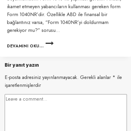
ikamet etmeyen yabancıların kullanması gereken form
Form 1040NR’dir. Özellikle ABD ile finansal bir
bağlantınız varsa, “Form 1040NR’yi doldurmam
gerekiyor mu?” sorusu…
YABANCILAR
DEVAMINI OKU...
İÇIN
AMERIKA
DA
Bir yanıt yazın
VERGI
FORMU
E-posta adresiniz yayınlanmayacak.
Gerekli alanlar
*
ile
1040NR:
işaretlenmişlerdir
KIMLER
DOLDURMALI?
2024