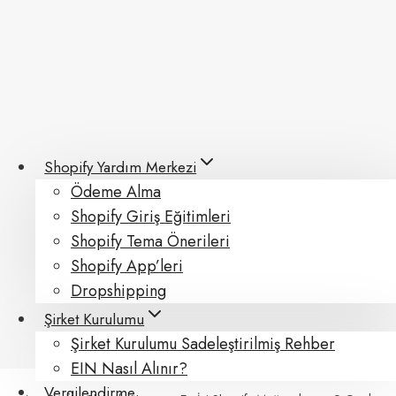
Skip
to
content
Shopify Yardım Merkezi
Ödeme Alma
Shopify Giriş Eğitimleri
Shopify Tema Önerileri
Shopify App’leri
Dropshipping
Şirket Kurulumu
Şirket Kurulumu Sadeleştirilmiş Rehber
EIN Nasıl Alınır?
Vergilendirme