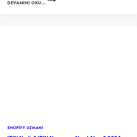
DEVAMINI OKU...
CHAPON’UN
E-
TICARET
BAŞARI
HIKAYESI
SHOPIFY UZMANI