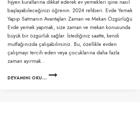
hijyen kurallarına dikkat ederek ev yemekleri işine nasıl
başlayabileceğinizi öğrenin. 2024 rehberi. Evde Yemek
Yapıp Satmanın Avantajları Zaman ve Mekan Özgürlüğü
Evde yemek yapmak, size zaman ve mekan konusunda
büyük bir özgürlük sağlar. İstediğiniz saatte, kendi
mutfağınızda çalışabilirsiniz. Bu, özellikle evden
çalışmayı tercih eden veya çocuklarına daha fazla
zaman ayırmak…
EVDE
DEVAMINI OKU...
YEMEK
YAPIP
SATMAK
(2024
REHBERI)