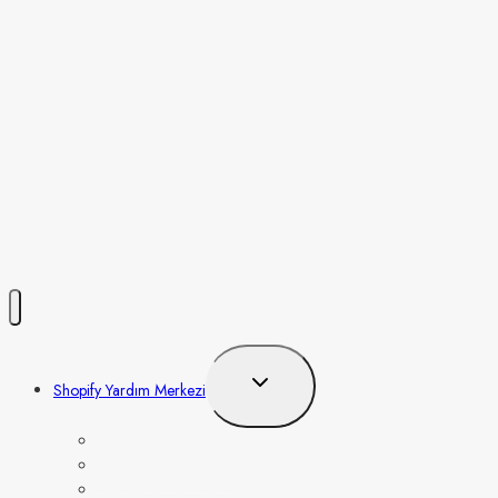
Toggle
Shopify Yardım Merkezi
child
menu
Ödeme Alma
Shopify Giriş Eğitimleri
Shopify Tema Önerileri