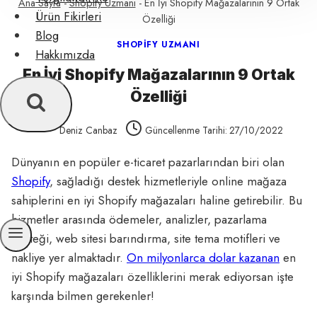
Ana Sayfa
-
Shopify Uzmanı
-
En İyi Shopify Mağazalarının 9 Ortak
Ürün Fikirleri
Özelliği
Blog
SHOPIFY UZMANI
Hakkımızda
En İyi Shopify Mağazalarının 9 Ortak
Özelliği
Deniz Canbaz
Güncellenme Tarihi:
27/10/2022
Dünyanın en popüler e-ticaret pazarlarından biri olan
Shopify
, sağladığı destek hizmetleriyle online mağaza
sahiplerini en iyi Shopify mağazaları haline getirebilir. Bu
hizmetler arasında ödemeler, analizler, pazarlama
desteği, web sitesi barındırma, site tema motifleri ve
nakliye yer almaktadır.
On milyonlarca dolar kazanan
en
iyi Shopify mağazaları özelliklerini merak ediyorsan işte
karşında bilmen gerekenler!