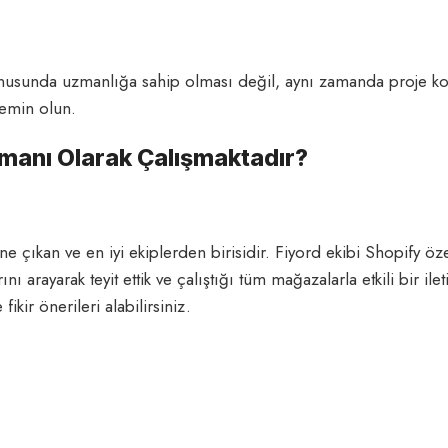
onusunda uzmanlığa sahip olması değil, aynı zamanda proje kon
 emin olun.
zmanı Olarak Çalışmaktadır?
e çıkan ve en iyi ekiplerden birisidir. Fiyord ekibi Shopify ö
nı arayarak teyit ettik ve çalıştığı tüm mağazalarla etkili bir il
ikir önerileri alabilirsiniz.