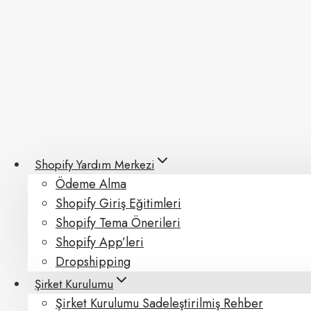
Skip
to
content
Shopify Yardım Merkezi
Ödeme Alma
Shopify Giriş Eğitimleri
Shopify Tema Önerileri
Shopify App’leri
Dropshipping
Şirket Kurulumu
Şirket Kurulumu Sadeleştirilmiş Rehber