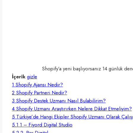
Shopify’a yeni başlıyorsanız 14 günlük dene
İçerik
gizle
1
Shopify Ajansı Nedir?
2
Shopify Partneri Nedir?
3
Shopify Destek Uzmanı Nasıl Bulabilirim?
4
Shopify Uzmanı Araştırırken Nelere Dikkat Etmeliyim?
5
Türkiye’de Hangi Ekipler Shopify Uzmanı Olarak Çalı
5.1
1 – Fiyord Digital Studio
5.2
2- Pax Digital