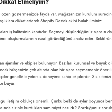
Dikkat Etmeliyim?
ar özen göstermenizde fayda var. Mağazanızın kurulum sürecind
şlıklara dikkat ederek Shopify Destek ekibi bulabilirsiniz:
aları iş kalitesinin kanıtıdır. Seçmeyi düşündüğünüz ajansın dah
ilinci oluşturmalarının nasıl göründüğünü analiz edin. Sektörü
lan ajanslar ve ekipler bulunuyor. Bazıları kurumsal ve büyük öl
ancak bütçenizin çok altında olan bir ajans seçmemeniz önerili
ler genellikle yetersiz deneyime sahip ekiplerdir. Siz sitenizi
ibi büyür.
duğu iletişim oldukça önemli. Çünkü belki de aylar boyunca be
ında sizinle kurdukları samimiyet nasıldı? Sorduğunuz sorulara 