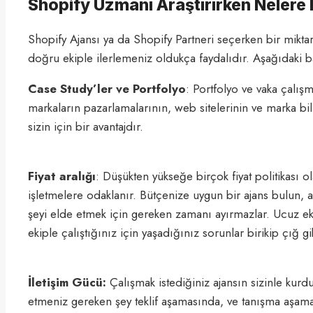
Shopify Uzmanı Araştırırken Nelere 
Shopify Ajansı ya da Shopify Partneri seçerken bir mikt
doğru ekiple ilerlemeniz oldukça faydalıdır. Aşağıdaki ba
Case Study’ler ve Portfolyo
: Portfolyo ve vaka çalışm
markaların pazarlamalarının, web sitelerinin ve marka b
sizin için bir avantajdır.
Fiyat aralığı
: Düşükten yükseğe birçok fiyat politikası o
işletmelere odaklanır. Bütçenize uygun bir ajans bulun, 
şeyi elde etmek için gereken zamanı ayırmazlar. Ucuz ekip
ekiple çalıştığınız için yaşadığınız sorunlar birikip çığ g
İletişim
Gücü:
Çalışmak istediğiniz ajansın sizinle kur
etmeniz gereken şey teklif aşamasında, ve tanışma aşamas