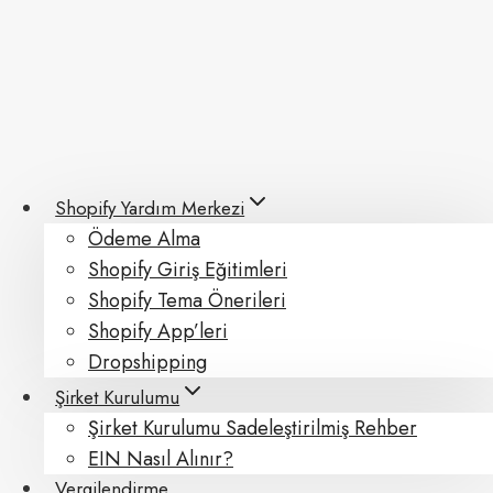
Skip
to
content
Shopify Yardım Merkezi
Ödeme Alma
Shopify Giriş Eğitimleri
Shopify Tema Önerileri
Shopify App’leri
Dropshipping
Şirket Kurulumu
Şirket Kurulumu Sadeleştirilmiş Rehber
EIN Nasıl Alınır?
Vergilendirme