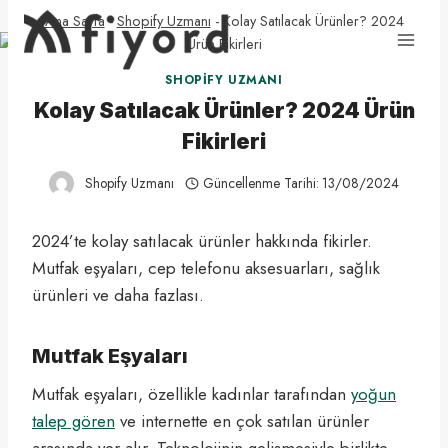
Skip
Ana Sayfa
-
Shopify Uzmanı
-
Kolay Satılacak Ürünler? 2024
to
Ürün Fikirleri
content
SHOPIFY UZMANI
Kolay Satılacak Ürünler? 2024 Ürün
Fikirleri
Shopify Uzmanı
Güncellenme Tarihi:
13/08/2024
2024’te kolay satılacak ürünler hakkında fikirler.
Mutfak eşyaları, cep telefonu aksesuarları, sağlık
ürünleri ve daha fazlası.
Mutfak Eşyaları
Mutfak eşyaları, özellikle kadınlar tarafından
yoğun
talep gören
ve internette en çok satılan ürünler
arasında yer alır. Teknolojinin gelişmesiyle birlikte,