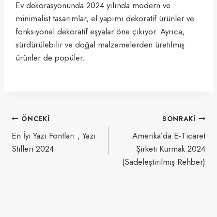
Ev dekorasyonunda 2024 yılında modern ve
minimalist tasarımlar, el yapımı dekoratif ürünler ve
fonksiyonel dekoratif eşyalar öne çıkıyor. Ayrıca,
sürdürülebilir ve doğal malzemelerden üretilmiş
ürünler de popüler.
Yazı
ÖNCEKI
SONRAKI
gezinmesi
En İyi Yazı Fontları , Yazı
Amerika’da E-Ticaret
Stilleri 2024
Şirketi Kurmak 2024
(Sadeleştirilmiş Rehber)