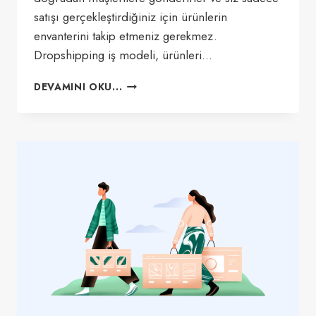
satışı gerçekleştirdiğiniz için ürünlerin
envanterini takip etmeniz gerekmez.
Dropshipping iş modeli, ürünleri…
SHOPIFY
DEVAMINI OKU...
DROPSHIPPING
2023:
DÜŞÜK
YATIRIMLA
KAZANÇ
ELDE
ETMENIN
YOLU