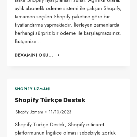
farklı Shopify fiyat planları sunar. Ağırlıklı olarak
aylık abonelik ödeme sistemi ile çalışan Shopify,
tamamen seçilen Shopify paketine göre bir
fiyatlandırma yapmaktadır. İlerleyen zamanlarda
herhangi sürpriz bir ödeme ile karşılaşmazsınız.
Bütçenize…
SHOPIFY
DEVAMINI OKU...
FIYAT
VE
SHOPIFY
PAKETLERININ
ÖZELLIKLERI
SHOPIFY UZMANI
(2025
GÜNCEL
Shopify Türkçe Destek
TÜRKIYE
FIYATLARI)
Shopify Uzmanı
11/10/2023
Shopify Türkçe Destek, Shopify e-ticaret
platformunun İngilice olması sebebiyle zorluk