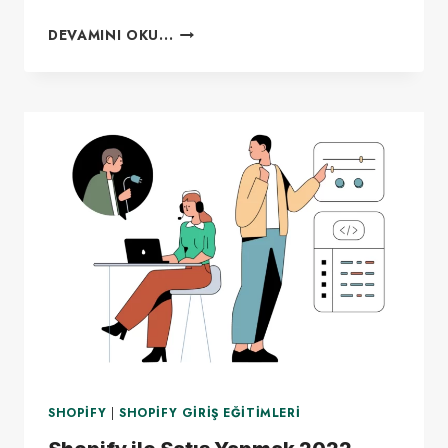
SHOPIFY
DEVAMINI OKU...
İSTANBUL
SHOPIFY
|
SHOPIFY GIRIŞ EĞITIMLERI