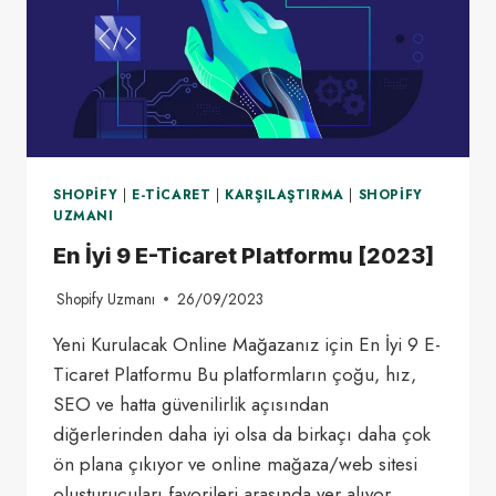
SHOPIFY
|
E-TICARET
|
KARŞILAŞTIRMA
|
SHOPIFY
UZMANI
En İyi 9 E-Ticaret Platformu [2023]
Shopify Uzmanı
26/09/2023
Yeni Kurulacak Online Mağazanız için En İyi 9 E-
Ticaret Platformu Bu platformların çoğu, hız,
SEO ve hatta güvenilirlik açısından
diğerlerinden daha iyi olsa da birkaçı daha çok
ön plana çıkıyor ve online mağaza/web sitesi
oluşturucuları favorileri arasında yer alıyor.